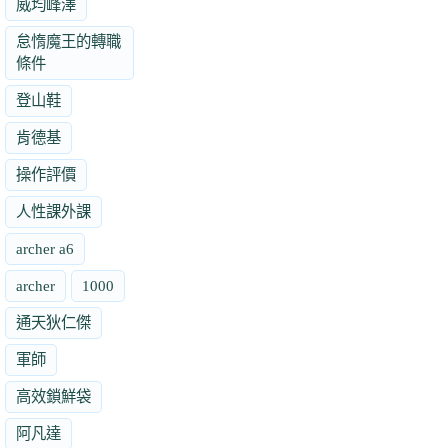
威均峰澤
怠惰魔王的轉職
條件
登山鞋
肯德基
操作評價
人性課外課
archer a6
archer
1000
通天狄仁傑
軍師
高效鎖鮮袋
阿凡達