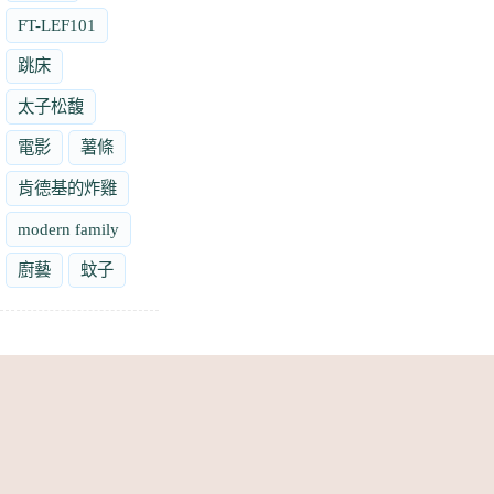
FT-LEF101
跳床
太子松馥
電影
薯條
肯德基的炸雞
modern family
廚藝
蚊子