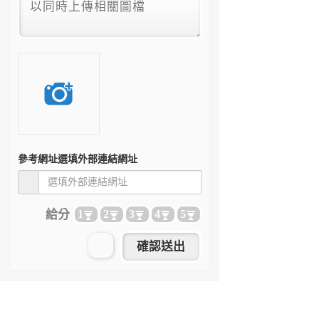
參考網址
選填外部連結網址
給分
1
2
3
4
5