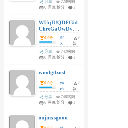
分享
728點閱
gl
0 評論/給分
1
gy
6
WUqIUQDFGid
個
ChreGaOwDv
月
前
dY
0.0
Sf
舉
分
X
報
Pe
分享
742點閱
Jc
0 評論/給分
1
cf
v
wmdgtlznsl
R
P
0.0
yo
舉
分
m
eh
報
v
ld
A
分享
746點閱
gy
V
0 評論/給分
1
ik
G
6
6
oujmxsguon
個
個
月
月