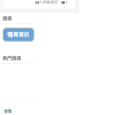
fy
0 評論/給分
1
fe
6
個
搜尋
月
前
熱門搜尋
泰集