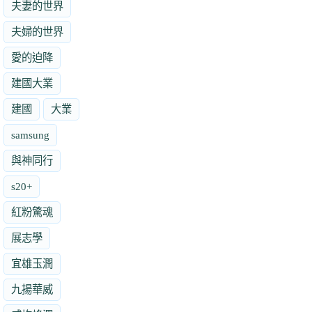
夫妻的世界
夫婦的世界
愛的迫降
建國大業
建國
大業
samsung
與神同行
s20+
紅粉驚魂
展志學
宜雄玉潤
九揚華威