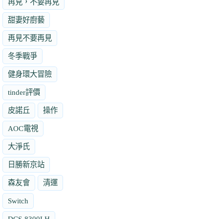
再見，不要再見
甜妻好廚藝
再見不要再見
冬季戰爭
健身環大冒險
tinder評價
皮諾丘
操作
AOC電視
大淨氏
日勝新京站
森友會
清運
Switch
DCS-8300LH