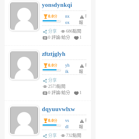
yonsdynkqi
6
個
0.0
nx
舉
分
月
ox
報
前
rh
分享
686點閱
pe
0 評論/給分
1
er
6
zftztjglyh
個
月
0.0
yh
舉
分
前
ik
報
s
分享
m
2573點閱
tu
0 評論/給分
1
m
s
dqyuuvwlxw
6
個
0.0
vs
舉
分
月
dl
報
前
sq
分享
732點閱