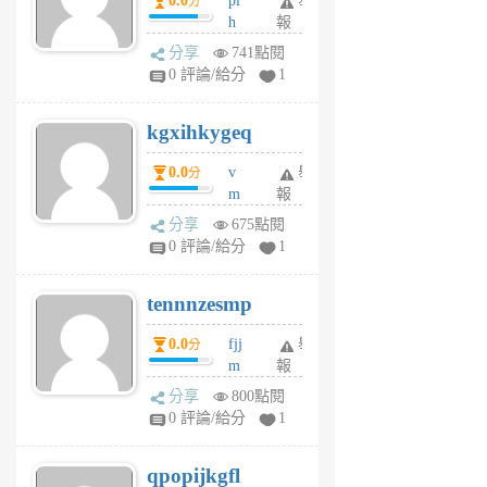
0.0
pl
舉
分
前
前
h
報
wi
分享
741點閱
w
0 評論/給分
1
sh
uq
kgxihkygeq
6
個
0.0
v
舉
分
月
m
報
前
sg
分享
675點閱
sr
0 評論/給分
1
vg
pn
tennnzesmp
6
個
0.0
fjj
舉
分
月
m
報
前
w
分享
800點閱
rs
0 評論/給分
1
uy
j
qpopijkgfl
6