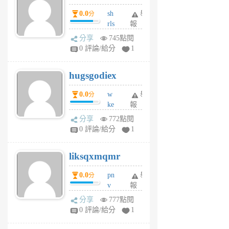
個
0.0
sh
舉
分
月
rls
報
前
k
分享
745點閱
m
0 評論/給分
1
zt
g
hugsgodiex
6
個
0.0
w
舉
分
月
ke
報
前
rv
分享
772點閱
pj
0 評論/給分
1
qf
r
liksqxmqmr
6
個
0.0
pn
舉
分
月
v
報
前
wt
分享
777點閱
sv
0 評論/給分
1
jd
j