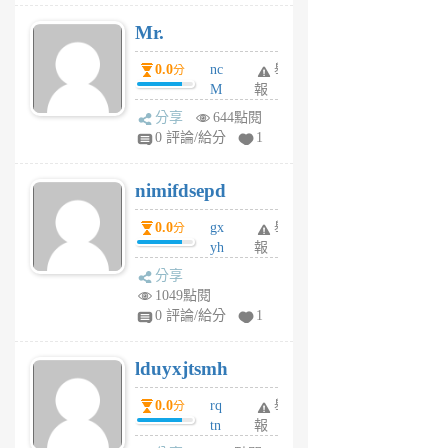
月
Mr.
前
0.0
nc
舉
分
M
報
U
分享
644點閱
F
0 評論/給分
1
C
M
nimifdsepd
U
5
0.0
gx
舉
分
個
yh
報
月
dq
前
分享
vo
1049點閱
jl
0 評論/給分
1
6
個
lduyxjtsmh
月
前
0.0
rq
舉
分
tn
報
jt