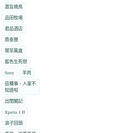
激旨燒鳥
品田牧場
君品酒店
鼎泰豐
喫茶萬歲
藍色生死戀
Sony
羊肉
這種事、人家不
知道啦
出閨閣記
Xperia 1 II
浪子回頭