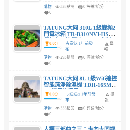
購物
328點閱
0 評論/給分
0
TATUNG大同 310L 1級變頻2
門電冰箱 TR-B310NVI-HS評
價如何，這價格$17,900划算
0.0
古意妹 1年前發
舉
分
嗎?
布
報
購物
293點閱
0 評論/給分
0
TATUNG大同 8L 1級Wifi遙控
智能清淨除濕機 TDH-165MB-
WI評價值得買?
0.0
╭娃娃ω 1年前發
舉
分
布
報
購物
333點閱
0 評論/給分
0
人類三部曲之三：走向大同評