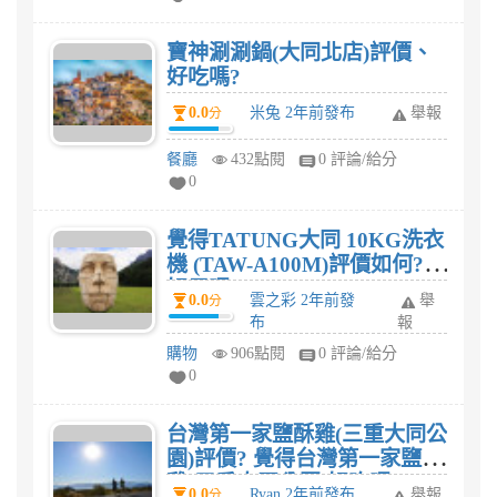
寶神涮涮鍋(大同北店)評價、
好吃嗎?
0.0
米兔 2年前發布
舉報
分
餐廳
432點閱
0 評論/給分
0
覺得TATUNG大同 10KG洗衣
機 (TAW-A100M)評價如何?
好用嗎?
0.0
雲之彩 2年前發
舉
分
布
報
購物
906點閱
0 評論/給分
0
台灣第一家鹽酥雞(三重大同公
園)評價? 覺得台灣第一家鹽酥
雞(三重大同公園)好吃嗎?
0.0
Ryan 2年前發布
舉報
分