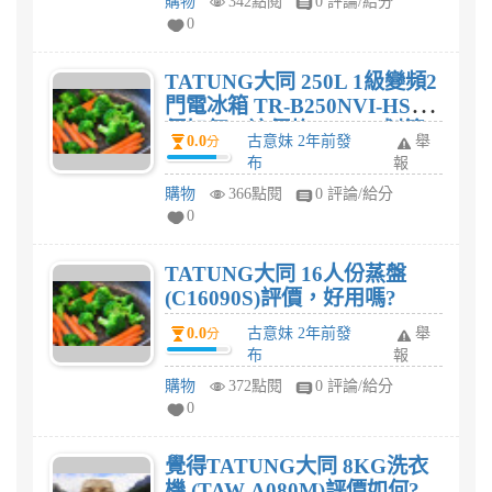
購物
342點閱
0 評論/給分
0
TATUNG大同 250L 1級變頻2
門電冰箱 TR-B250NVI-HS評
價如何，這價格$14,900划算
0.0
古意妹 2年前發
舉
分
嗎?
布
報
購物
366點閱
0 評論/給分
0
TATUNG大同 16人份蒸盤
(C16090S)評價，好用嗎?
0.0
古意妹 2年前發
舉
分
布
報
購物
372點閱
0 評論/給分
0
覺得TATUNG大同 8KG洗衣
機 (TAW-A080M)評價如何?