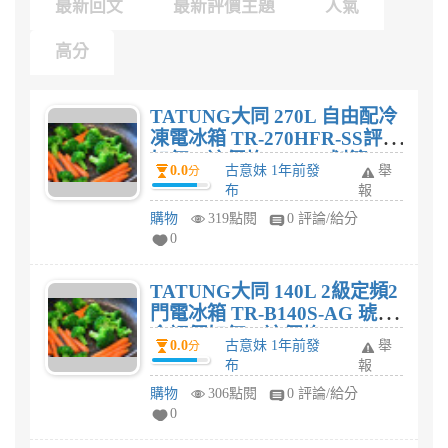
最新回文
最新評價主題
人氣
高分
TATUNG大同 270L 自由配冷
凍電冰箱 TR-270HFR-SS評價
如何，這價格$19,500划算
0.0
古意妹 1年前發
舉
分
嗎?
布
報
購物
319點閱
0 評論/給分
0
TATUNG大同 140L 2級定頻2
門電冰箱 TR-B140S-AG 琥珀
金評價如何，這價格$10,800
0.0
古意妹 1年前發
舉
分
划算嗎?
布
報
購物
306點閱
0 評論/給分
0