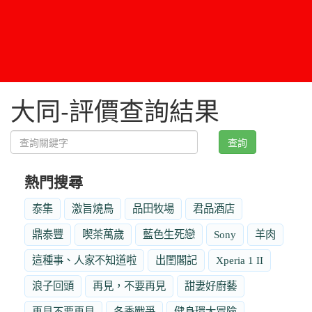
大同-評價查詢結果
查詢
熱門搜尋
泰集
激旨燒鳥
品田牧場
君品酒店
鼎泰豐
喫茶萬歲
藍色生死戀
Sony
羊肉
這種事、人家不知道啦
出閨閣記
Xperia 1 II
浪子回頭
再見，不要再見
甜妻好廚藝
再見不要再見
冬季戰爭
健身環大冒險