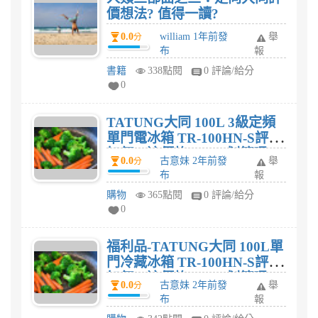
價想法? 值得一讀?
0.0
william 1年前發
舉
分
布
報
書籍
338點閱
0 評論/給分
0
TATUNG大同 100L 3級定頻
單門電冰箱 TR-100HN-S評價
如何，這價格$5,990划算嗎?
0.0
古意妹 2年前發
舉
分
布
報
購物
365點閱
0 評論/給分
0
福利品-TATUNG大同 100L單
門冷藏冰箱 TR-100HN-S評價
如何，這價格$5,488划算嗎?
0.0
古意妹 2年前發
舉
分
布
報