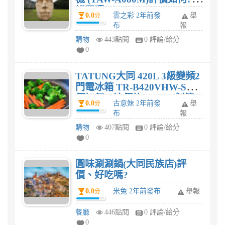
好用嗎?
0.0
雲之彩 2年前發
舉
分
布
報
購物
443點閱
0 評論/給分
0
TATUNG大同 420L 3級變頻2
門電冰箱 TR-B420VHW-S評
價如何，這價格$22,295划算
0.0
古意妹 2年前發
舉
分
嗎?
布
報
購物
407點閱
0 評論/給分
0
圓味涮涮鍋(大同民族店)評
價、好吃嗎?
0.0
米兔 2年前發布
舉報
分
餐廳
446點閱
0 評論/給分
0