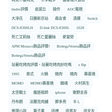
tinder評價
皮諾丘
操作
AOC電視
大淨氏
日勝新京站
森友會
清運
Switch
DCS-8300LH
D-link DCS-8300L
1028
死亡艾莉絲
死亡愛麗絲
麥當勞
APM Monaco飾品評價?
BottegaVeneta飾品評
BottegaVeneta飾品評
站著吃烤肉評價，站著吃烤肉好吃嗎
z flip
1995
泰式
火鍋
燒肉'
燒肉
壽喜燒
MOMO
MOMO壽喜燒
鎮魂
火村英生
太空戰士
魔道祖師
iphone
東野圭吾
丹布朗
法蘭克肉舖
鄭多燕
ＢＬ
推理小說
電子書
送禮
送男友
送女友