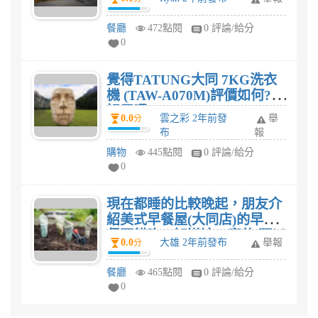
餐廳
472點閱
0 評論/給分
0
覺得TATUNG大同 7KG洗衣
機 (TAW-A070M)評價如何?
好用嗎?
0.0
雲之彩 2年前發
舉
分
布
報
購物
445點閱
0 評論/給分
0
現在都睡的比較晚起，朋友介
紹美式早餐屋(大同店)的早午
餐不錯吃，知道這一家的 可以
0.0
大雄 2年前發布
舉報
分
給一下評價嗎？
餐廳
465點閱
0 評論/給分
0