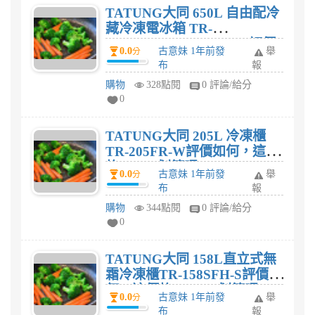
TATUNG大同 650L 自由配冷
藏冷凍電冰箱 TR-
380HRLW+TR-270HFR評價
0.0
古意妹 1年前發
舉
分
如何，這價格$36,900划算
布
報
嗎?
購物
328點閱
0 評論/給分
0
TATUNG大同 205L 冷凍櫃
TR-205FR-W評價如何，這價
格$9,490划算嗎?
0.0
古意妹 1年前發
舉
分
布
報
購物
344點閱
0 評論/給分
0
TATUNG大同 158L直立式無
霜冷凍櫃TR-158SFH-S評價如
何，這價格$11,400划算嗎?
0.0
古意妹 1年前發
舉
分
布
報