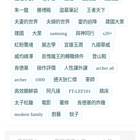
朱一龍
勝博殿
盜墓筆記
王者天下
夫妻的世界
夫婦的世界
愛的迫降
建國大業
建國
大業
samsung
與神同行
s20+
紅粉驚魂
展志學
宜雄玉潤
九揚華威
威均峰澤
怠惰魔王的轉職條件
登山鞋
肯德基
操作評價
人性課外課
archer a6
archer
1000
通天狄仁傑
軍師
高效鎖鮮袋
阿凡達
FT-LEF101
跳床
太子松馥
電影
薯條
肯德基的炸雞
modern family
廚藝
蚊子