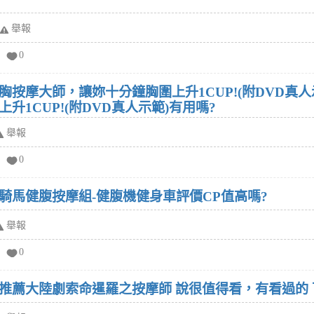
舉報
0
胸按摩大師，讓妳十分鐘胸圍上升1CUP!(附DVD真
1CUP!(附DVD真人示範)有用嗎?
舉報
0
騎馬健腹按摩組-健腹機健身車評價CP值高嗎?
舉報
0
推薦大陸劇索命暹羅之按摩師 說很值得看，有看過的 