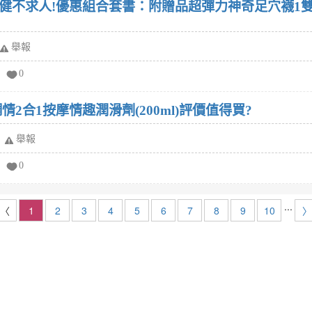
健不求人!優惠組合套書：附贈品超彈力神奇足穴襪1雙+
舉報
0
調情2合1按摩情趣潤滑劑(200ml)評價值得買?
舉報
0
...
〈
1
2
3
4
5
6
7
8
9
10
〉