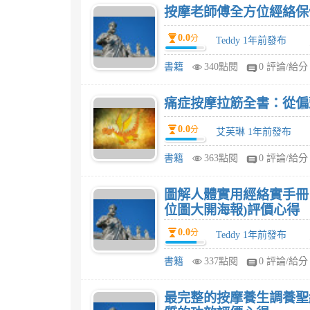
按摩老師傅全方位經絡保
0.0
分
Teddy 1年前發布
書籍
340點閱
0 評論/給分
痛症按摩拉筋全書：從偏
0.0
分
艾芙琳 1年前發布
書籍
363點閱
0 評論/給分
圖解人體實用經絡實手冊
位圖大開海報)評價心得
0.0
分
Teddy 1年前發布
書籍
337點閱
0 評論/給分
最完整的按摩養生調養聖