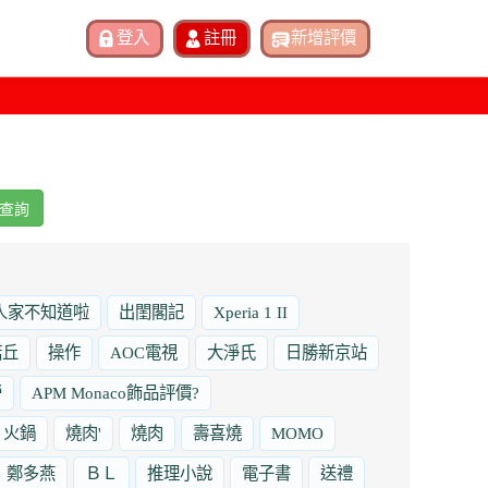
查詢
人家不知道啦
出閨閣記
Xperia 1 II
諾丘
操作
AOC電視
大淨氏
日勝新京站
勞
APM Monaco飾品評價?
火鍋
燒肉'
燒肉
壽喜燒
MOMO
鄭多燕
ＢＬ
推理小說
電子書
送禮