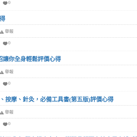
0
得
舉報
0
妙招讓你全身輕鬆評價心得
舉報
0
、按摩、針灸，必備工具書(第五版)評價心得
舉報
0