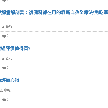
摩解痛解剖書：復健科都在用的痠痛自救全療法!免吃藥、
舉報
0
饋組評價值得買?
舉報
0
操評價心得
舉報
0