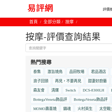
評價推
首頁
全部分類
按摩
按摩-評價查詢結果
熱門搜尋
泰集
激旨燒鳥
品田牧場
君品酒店
浪子回頭
再見，不要再見
甜妻好廚藝
森友會
清運
Switch
DCS-8300LH
BottegaVeneta飾品評
BottegaVeneta飾品評
MOMO壽喜燒
鎮魂
火村英生
太空戰