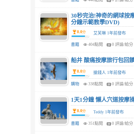
30秒完治!神奇的網球按
分鐘示範教學DVD)
0.0
分
艾芙琳 1年前發布
書籍
404點閱
0 評論/給分
船井 酸痛按摩旅行包回
0.0
分
搶錢人 1年前發布
購物
338點閱
0 評論/給分
1天1分鐘 懶人穴道按摩
0.0
分
Teddy 1年前發布
書籍
351點閱
0 評論/給分