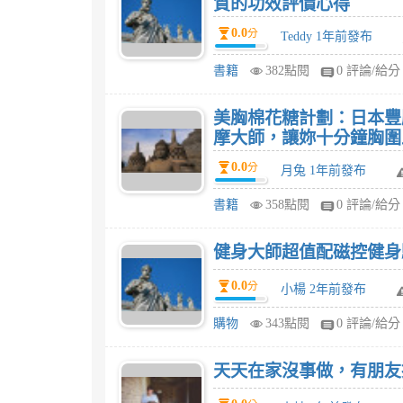
質的功效評價心得
0.0
分
Teddy 1年前發布
書籍
382點閱
0 評論/給分
美胸棉花糖計劃：日本豐
摩大師，讓妳十分鐘胸圍上升
0.0
分
月兔 1年前發布
書籍
358點閱
0 評論/給分
健身大師超值配磁控健身
0.0
分
小楊 2年前發布
購物
343點閱
0 評論/給分
天天在家沒事做，有朋友