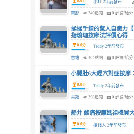
0.0
分
小蛙 2年前發布
電影
340點閱
0 評論/給分
揉揉手指的驚人自癒力【
指瑜珈按摩法評價心得
0.0
分
Teddy 2年前發布
書籍
404點閱
0 評論/給分
小腿肚6大經穴對症按摩
0.0
分
Teddy 2年前發布
書籍
398點閱
0 評論/給分
船井 酸痛按摩媽祖機買
0.0
分
搶錢人 2年前發布