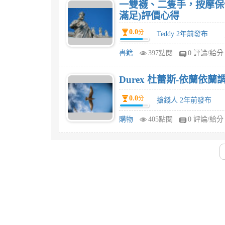
一雙襪、二隻手，按摩保
滿足)評價心得
0.0
分
Teddy 2年前發布
書籍
397點閱
0 評論/給分
Durex 杜蕾斯-依蘭依蘭
0.0
分
搶錢人 2年前發布
購物
405點閱
0 評論/給分