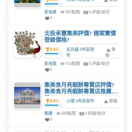
房地產
982點閱
0 評論/給分
0
北投承璽集美評價? 建案實價
登錄價格?
0.0
五月貓 6年前發
舉
分
布
報
房地產
914點閱
0 評論/給分
0
集美食月亮蝦餅專賣店評價?
集美食月亮蝦餅專賣店推薦菜
單?
0.0
小璦 6年前發布
舉報
分
餐廳
949點閱
0 評論/給分
0