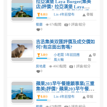
拉亞漢堡 Laya Burger(集美
店)評價? 拉亞漢堡 Laya
Burger(集美店)早餐好吃嗎?
0.0
Lin 4年前發布
舉報
分
餐廳
674點閱
0 評論/給分
0
吉丞集美双匯評價及成交價如
何?有店面出售嗎?
3.0
小老闆 5年前回應
舉
分
風火輪
報
房地產
4663點閱
1 評論/給分
0
蘋果203早午餐連鎖事業(三重
集美)評價? 蘋果203早午餐連
鎖事業(三重集美)早餐好吃
0.0
Lin 4年前發布
舉報
分
嗎?
餐廳
678點閱
0 評論/給分