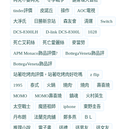
tinder評價
皮諾丘
操作
AOC電視
大淨氏
日勝新京站
森友會
清運
Switch
DCS-8300LH
D-link DCS-8300L
1028
死亡艾莉絲
死亡愛麗絲
麥當勞
APM Monaco飾品評價?
BottegaVeneta飾品評
BottegaVeneta飾品評
站著吃烤肉評價，站著吃烤肉好吃嗎
z flip
1995
泰式
火鍋
燒肉'
燒肉
壽喜燒
MOMO
MOMO壽喜燒
鎮魂
火村英生
太空戰士
魔道祖師
iphone
東野圭吾
丹布朗
法蘭克肉舖
鄭多燕
ＢＬ
推理小說
電子書
送禮
送男友
送女友