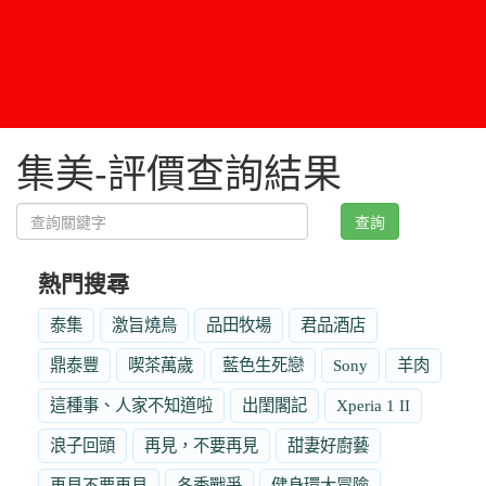
集美-評價查詢結果
查詢
熱門搜尋
泰集
激旨燒鳥
品田牧場
君品酒店
鼎泰豐
喫茶萬歲
藍色生死戀
Sony
羊肉
這種事、人家不知道啦
出閨閣記
Xperia 1 II
浪子回頭
再見，不要再見
甜妻好廚藝
再見不要再見
冬季戰爭
健身環大冒險