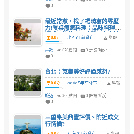
0
最近常煮，找了楊晴寫的零壓
力!餐桌療癒料理：品味料理幸
福感，集美味、簡單、小資於
0.0
小P 5年前發布
舉報
分
一體的無壓力餐桌提案這本食
譜，我想家人有口福了。
書籍
676點閱
0 評論/給分
0
台北：蒐集美好評價感想?
0.0
cassie 5年前發布
舉報
分
旅遊
900點閱
0 評論/給分
0
三重集美鼎豐評價、附近成交
行情價?
0.0
阿海 6年前發布
舉報
分