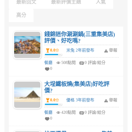
最新回文
最新評價主題
人氣
高分
錢錦迷你涮涮鍋(三重集美店)
評價、好吃嗎?
0.0
米兔 2年前發布
舉報
分
餐廳
508點閱
0 評論/給分
0
大埕鐵板燒(集美店)好吃評
價?
0.0
優格 3年前發布
舉報
分
餐廳
420點閱
0 評論/給分
0