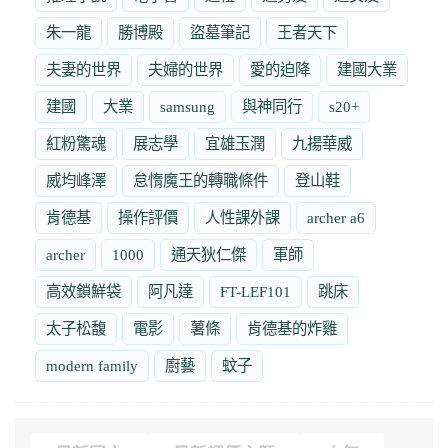
朱一龍
勝博殿
盜墓筆記
王者天下
夫妻的世界
夫婦的世界
愛的迫降
建國大業
建國
大業
samsung
與神同行
s20+
紅粉驚魂
展志學
宜雄玉潤
九揚華威
威均峰澤
怠惰魔王的轉職條件
登山鞋
肯德基
操作評價
人性課外課
archer a6
archer
1000
通天狄仁傑
軍師
高效鎖鮮袋
阿凡達
FT-LEF101
跳床
太子松馥
電影
薯條
肯德基的炸雞
modern family
廚藝
蚊子