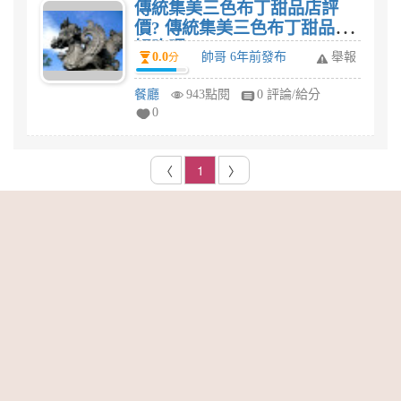
傳統集美三色布丁甜品店評
價? 傳統集美三色布丁甜品店
好吃嗎?
0.0
帥哥 6年前發布
舉報
分
餐廳
943點閱
0 評論/給分
0
〈
1
〉