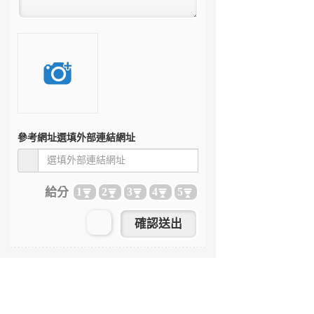
參考網址
選填外部連結網址
給分
1
2
3
4
5