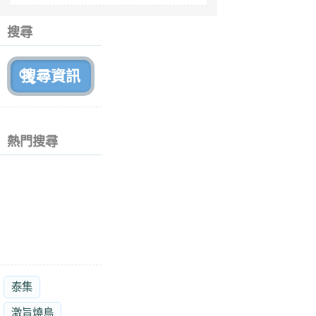
6
個
搜尋
月
前
熱門搜尋
泰集
激旨燒鳥