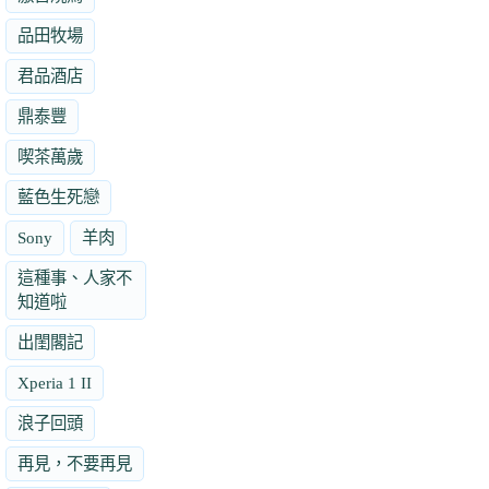
品田牧場
君品酒店
鼎泰豐
喫茶萬歲
藍色生死戀
Sony
羊肉
這種事、人家不
知道啦
出閨閣記
Xperia 1 II
浪子回頭
再見，不要再見