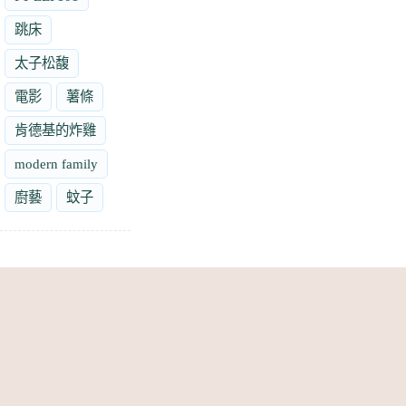
跳床
太子松馥
電影
薯條
肯德基的炸雞
modern family
廚藝
蚊子