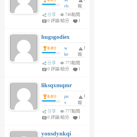
分
月
rls
報
前
k
分享
746點閱
m
0 評論/給分
1
zt
g
hugsgodiex
6
個
0.0
w
舉
分
月
ke
報
前
rv
分享
773點閱
pj
0 評論/給分
1
qf
r
liksqxmqmr
6
個
0.0
pn
舉
分
月
v
報
前
wt
分享
777點閱
sv
0 評論/給分
1
jd
j
yonsdynkqi
6