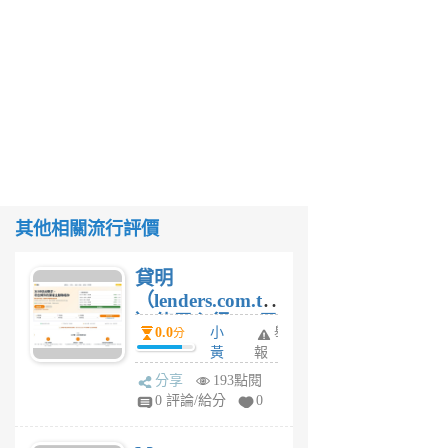
其他相關流行評價
貸明
（lenders.com.tw
）使用心得 — 民
0.0
小
舉
分
間貸款比較平台
黃
報
體驗
蜂
分享
193點閱
1
0 評論/給分
0
個
月