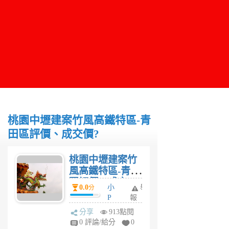
桃園中壢建案竹風高鐵特區-青
田區評價、成交價?
桃園中壢建案竹
風高鐵特區-青田
區評價、成交
0.0
小
舉
分
價?
P
報
6
分享
913點閱
年
0 評論/給分
0
前