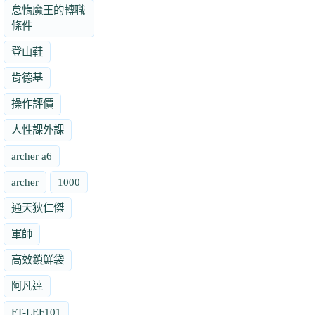
怠惰魔王的轉職
條件
登山鞋
肯德基
操作評價
人性課外課
archer a6
archer
1000
通天狄仁傑
軍師
高效鎖鮮袋
阿凡達
FT-LEF101