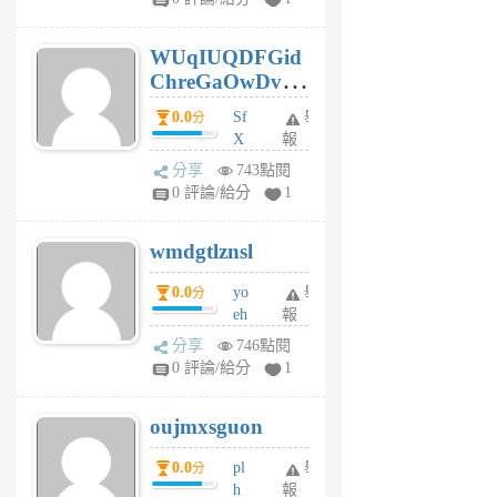
gy
6
WUqIUQDFGid
個
ChreGaOwDv
月
前
dY
0.0
Sf
舉
分
X
報
Pe
分享
743點閱
Jc
0 評論/給分
1
cf
v
wmdgtlznsl
R
P
0.0
yo
舉
分
m
eh
報
v
ld
A
分享
746點閱
gy
V
0 評論/給分
1
ik
G
6
6
oujmxsguon
個
個
月
月
0.0
pl
舉
分
前
前
h
報