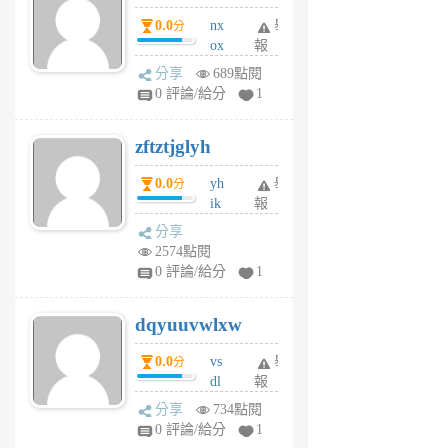
個
0.0
nx
舉
分
月
ox
報
前
rh
分享
689點閱
pe
0 評論/給分
1
er
6
zftztjglyh
個
月
0.0
yh
舉
分
前
ik
報
s
分享
m
2574點閱
tu
0 評論/給分
1
m
s
dqyuuvwlxw
6
個
0.0
vs
舉
分
月
dl
報
前
sq
分享
734點閱
fy
0 評論/給分
1
fe