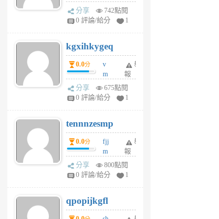
wi
分享
742點閱
w
0 評論/給分
1
sh
uq
kgxihkygeq
6
個
0.0
v
舉
分
月
m
報
前
sg
分享
675點閱
sr
0 評論/給分
1
vg
pn
tennnzesmp
6
個
0.0
fjj
舉
分
月
m
報
前
w
分享
800點閱
rs
0 評論/給分
1
uy
j
qpopijkgfl
6
個
0.0
sh
舉