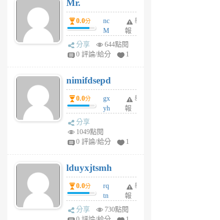
Mr.
前
0.0
nc
舉
分
M
報
U
分享
644點閱
F
0 評論/給分
1
C
M
nimifdsepd
U
5
0.0
gx
舉
分
個
yh
報
月
dq
前
分享
vo
1049點閱
jl
0 評論/給分
1
6
個
lduyxjtsmh
月
前
0.0
rq
舉
分
tn
報
jt
分享
730點閱
gl
0 評論/給分
1