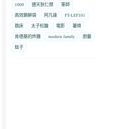
1000
通天狄仁傑
軍師
高效鎖鮮袋
阿凡達
FT-LEF101
跳床
太子松馥
電影
薯條
肯德基的炸雞
modern family
廚藝
蚊子