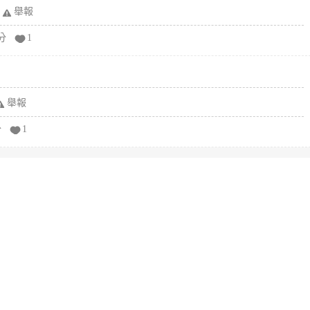
舉報
分
1
舉報
分
1