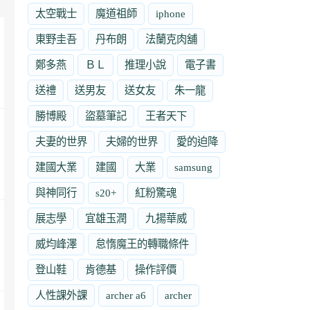
太空戰士
魔道祖師
iphone
東野圭吾
丹布朗
法蘭克肉舖
鄭多燕
ＢＬ
推理小說
電子書
送禮
送男友
送女友
朱一龍
勝博殿
盜墓筆記
王者天下
夫妻的世界
夫婦的世界
愛的迫降
建國大業
建國
大業
samsung
與神同行
s20+
紅粉驚魂
展志學
宜雄玉潤
九揚華威
威均峰澤
怠惰魔王的轉職條件
登山鞋
肯德基
操作評價
人性課外課
archer a6
archer