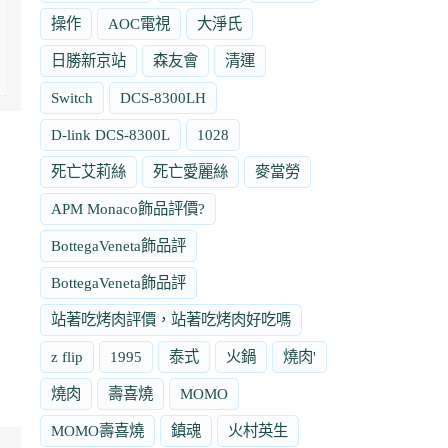
操作
AOC電視
大淨氏
日勝新京站
森友會
清運
Switch
DCS-8300LH
D-link DCS-8300L
1028
死亡艾莉絲
死亡愛麗絲
麥當勞
APM Monaco飾品評價?
BottegaVeneta飾品評
BottegaVeneta飾品評
站著吃烤肉評價，站著吃烤肉好吃嗎
z flip
1995
泰式
火鍋
燒肉'
燒肉
壽喜燒
MOMO
MOMO壽喜燒
鎮魂
火村英生