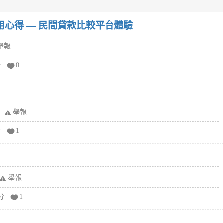
w）使用心得 — 民間貸款比較平台體驗
舉報
分
0
舉報
分
1
舉報
分
1