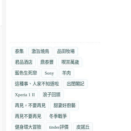
泰集
激旨燒鳥
品田牧場
君品酒店
鼎泰豐
喫茶萬歲
藍色生死戀
Sony
羊肉
這種事、人家不知道啦
出閨閣記
Xperia 1 II
浪子回頭
再見，不要再見
甜妻好廚藝
再見不要再見
冬季戰爭
健身環大冒險
tinder評價
皮諾丘