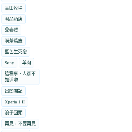
品田牧場
君品酒店
鼎泰豐
喫茶萬歲
藍色生死戀
Sony
羊肉
這種事、人家不
知道啦
出閨閣記
Xperia 1 II
浪子回頭
再見，不要再見