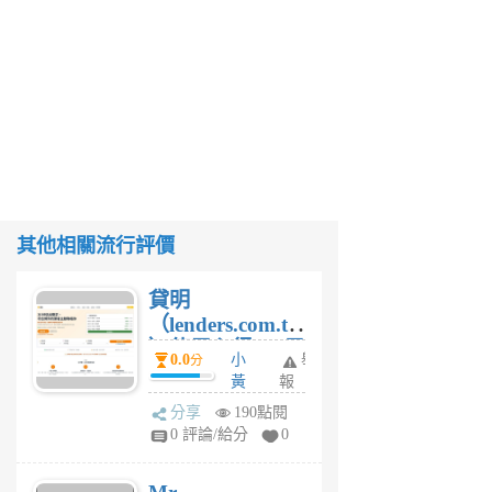
其他相關流行評價
貸明
（lenders.com.tw
）使用心得 — 民
0.0
小
舉
分
間貸款比較平台
黃
報
體驗
蜂
分享
190點閱
1
0 評論/給分
0
個
月
前