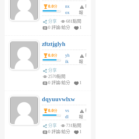
個
0.0
nx
舉
分
月
ox
報
前
rh
分享
681點閱
pe
0 評論/給分
1
er
6
zftztjglyh
個
月
0.0
yh
舉
分
前
ik
報
s
分享
m
2570點閱
tu
0 評論/給分
1
m
s
dqyuuvwlxw
6
個
0.0
vs
舉
分
月
dl
報
前
sq
分享
731點閱
fy
0 評論/給分
1
fe