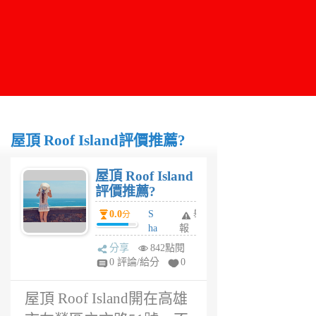
屋頂 Roof Island評價推薦?
屋頂 Roof Island
評價推薦?
0.0
S
舉
分
ha
報
rr
分享
842點閱
y
0 評論/給分
0
6
年
屋頂 Roof Island開在高雄
前