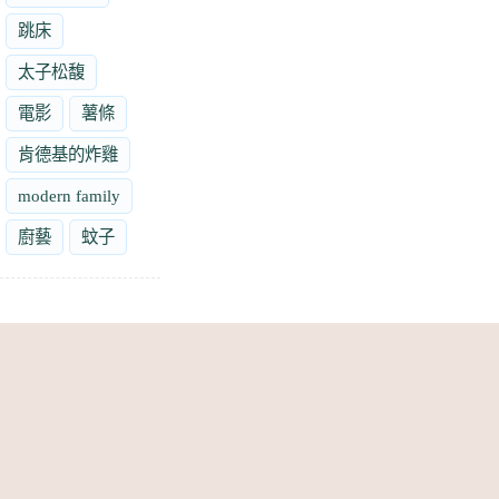
跳床
太子松馥
電影
薯條
肯德基的炸雞
modern family
廚藝
蚊子