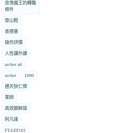
怠惰魔王的轉職
條件
登山鞋
肯德基
操作評價
人性課外課
archer a6
archer
1000
通天狄仁傑
軍師
高效鎖鮮袋
阿凡達
FT-LEF101