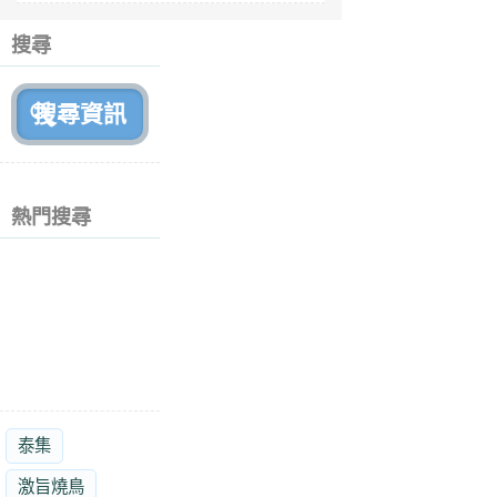
6
個
搜尋
月
前
熱門搜尋
泰集
激旨燒鳥