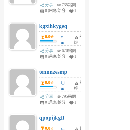
wi
分享
735點閱
w
0 評論/給分
1
sh
uq
kgxihkygeq
6
個
0.0
v
舉
分
月
m
報
前
sg
分享
670點閱
sr
0 評論/給分
1
vg
pn
tennnzesmp
6
個
0.0
fjj
舉
分
月
m
報
前
w
分享
795點閱
rs
0 評論/給分
1
uy
j
qpopijkgfl
6
個
0.0
sh
舉
分
月