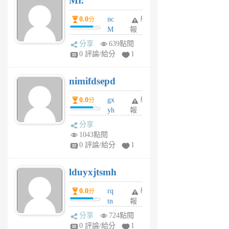
Mr.
0.0
nc
舉
分
M
報
U
分享
639點閱
F
0 評論/給分
1
C
M
nimifdsepd
U
5
0.0
gx
舉
分
個
yh
報
月
dq
前
分享
vo
1043點閱
jl
0 評論/給分
1
6
個
lduyxjtsmh
月
前
0.0
rq
舉
分
tn
報
jt
分享
724點閱
gl
0 評論/給分
1