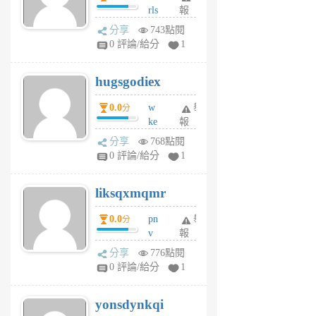
rls
報
前
k
分享
743點閱
m
0 評論/給分
1
zt
g
hugsgodiex
6
個
0.0
w
舉
分
月
ke
報
前
rv
分享
768點閱
pj
0 評論/給分
1
qf
r
liksqxmqmr
6
個
0.0
pn
舉
分
月
v
報
前
wt
分享
776點閱
sv
0 評論/給分
1
jd
j
yonsdynkqi
6