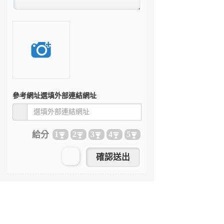
參考網址
選填外部連結網址
給分
1
2
3
4
5