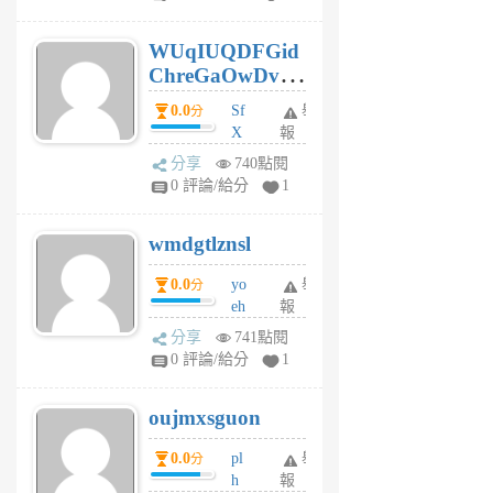
gy
6
WUqIUQDFGid
個
ChreGaOwDv
月
前
dY
0.0
Sf
舉
分
X
報
Pe
分享
740點閱
Jc
0 評論/給分
1
cf
v
wmdgtlznsl
R
P
0.0
yo
舉
分
m
eh
報
v
ld
A
分享
741點閱
gy
V
0 評論/給分
1
ik
G
6
6
oujmxsguon
個
個
月
月
0.0
pl
舉
分
前
前
h
報