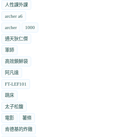
人性課外課
archer a6
archer
1000
通天狄仁傑
軍師
高效鎖鮮袋
阿凡達
FT-LEF101
跳床
太子松馥
電影
薯條
肯德基的炸雞