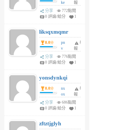
ke
報
前
rv
分享
772點閱
pj
0 評論/給分
1
qf
r
liksqxmqmr
6
個
0.0
pn
舉
分
月
v
報
前
wt
分享
776點閱
sv
0 評論/給分
1
jd
j
yonsdynkqi
6
個
0.0
nx
舉
分
月
ox
報
前
rh
分享
686點閱
pe
0 評論/給分
1
er
6
zftztjglyh
個
月