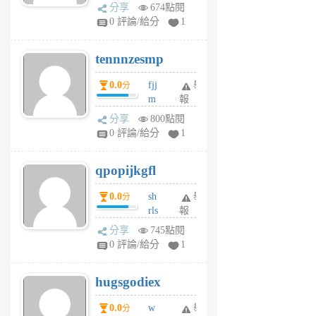
sg
分享
674點閱
sr
0 評論/給分
1
vg
pn
tennnzesmp
6
個
0.0
fjj
舉
分
月
m
報
前
w
分享
800點閱
rs
0 評論/給分
1
uy
j
qpopijkgfl
6
個
0.0
sh
舉
分
月
rls
報
前
k
分享
745點閱
m
0 評論/給分
1
zt
g
hugsgodiex
6
個
0.0
w
舉
分
月