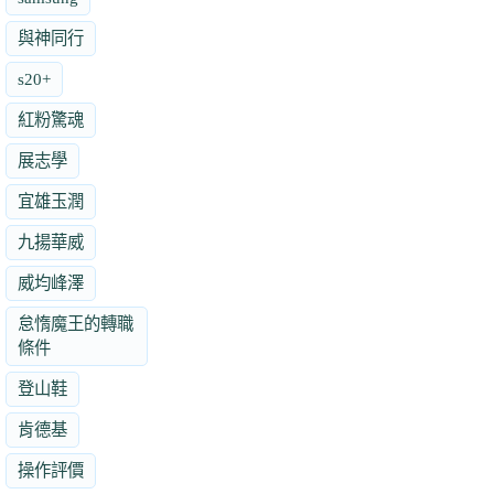
與神同行
s20+
紅粉驚魂
展志學
宜雄玉潤
九揚華威
威均峰澤
怠惰魔王的轉職
條件
登山鞋
肯德基
操作評價