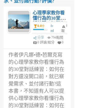
求、並付諸行動?評價?
心理學家教你看
懂行為的30堂對
話練習：如何在
0.0
fr
舉
分
對方還沒開口
ed
報
前，就已察覺需
6
分享
794點閱
求、並付諸行動?
年
0 評論/給分
0
感想? 心理學家
前
教你看懂行為的
作者伊凡娜•德•芭爾克寫
30堂對話練習：
如何在對方還沒
的心理學家教你看懂行為
開口前，就已察
的30堂對話練習：如何在
覺需求、並付諸
對方還沒開口前，就已察
行動?評價?
覺需求、並付諸行動?這
本書，不知道有人可以提
供心理學家教你看懂行為
的30堂對話練習：如何在