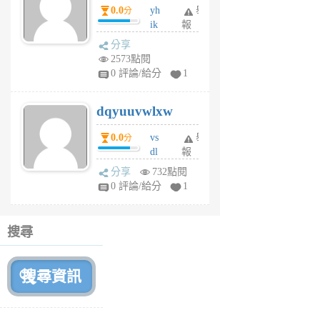
0.0
yh
舉
分
前
ik
報
s
分享
m
2573點閱
tu
0 評論/給分
1
m
s
dqyuuvwlxw
6
個
0.0
vs
舉
分
月
dl
報
前
sq
分享
732點閱
fy
0 評論/給分
1
fe
6
個
搜尋
月
前