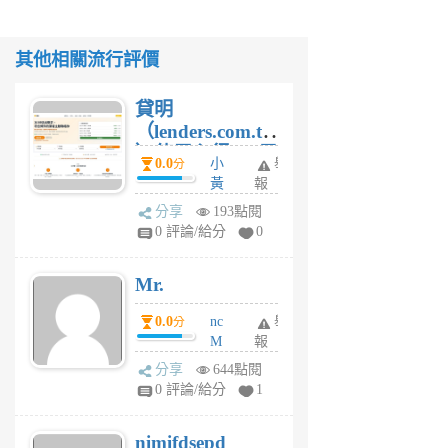
其他相關流行評價
貸明
（lenders.com.tw
）使用心得 — 民
0.0
小
舉
分
間貸款比較平台
黃
報
體驗
蜂
分享
193點閱
1
0 評論/給分
0
個
月
Mr.
前
0.0
nc
舉
分
M
報
U
分享
644點閱
F
0 評論/給分
1
C
M
nimifdsepd
U