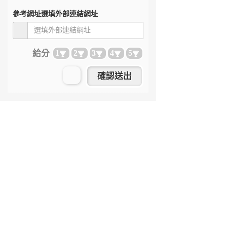
參考網址
選填外部連結網址
給分
1
2
3
4
5