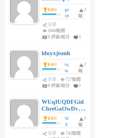
5
0.0
gx
舉
分
個
yh
報
月
dq
前
分享
vo
1049點閱
jl
0 評論/給分
1
6
個
lduyxjtsmh
月
前
0.0
rq
舉
分
tn
報
jt
分享
727點閱
gl
0 評論/給分
1
gy
6
WUqIUQDFGid
個
ChreGaOwDv
月
前
dY
0.0
Sf
舉
分
X
報
Pe
分享
742點閱
Jc