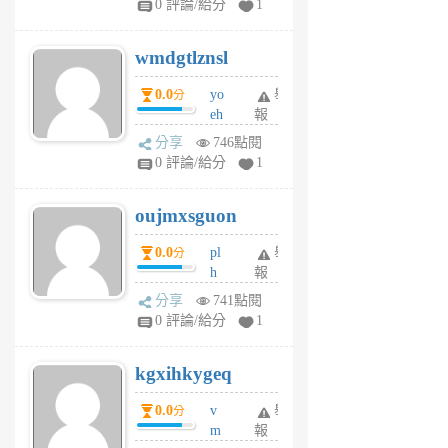
0 評論/給分
1
cf
v
wmdgtlznsl
R
P
0.0
yo
舉
分
m
eh
報
v
ld
A
分享
746點閱
gy
V
0 評論/給分
1
ik
G
6
6
oujmxsguon
個
個
月
月
0.0
pl
舉
分
前
前
h
報
wi
分享
741點閱
w
0 評論/給分
1
sh
uq
kgxihkygeq
6
個
0.0
v
舉
分
月
m
報
前