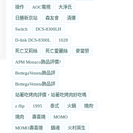
操作
AOC電視
大淨氏
日勝新京站
森友會
清運
Switch
DCS-8300LH
D-link DCS-8300L
1028
死亡艾莉絲
死亡愛麗絲
麥當勞
APM Monaco飾品評價?
BottegaVeneta飾品評
BottegaVeneta飾品評
站著吃烤肉評價，站著吃烤肉好吃嗎
z flip
1995
泰式
火鍋
燒肉'
燒肉
壽喜燒
MOMO
MOMO壽喜燒
鎮魂
火村英生