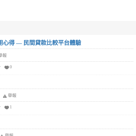
w）使用心得 — 民間貸款比較平台體驗
舉報
分
0
舉報
分
1
舉報