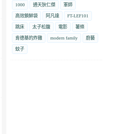
1000
通天狄仁傑
軍師
高效鎖鮮袋
阿凡達
FT-LEF101
跳床
太子松馥
電影
薯條
肯德基的炸雞
modern family
廚藝
蚊子