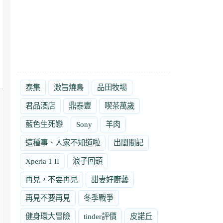
泰集
激旨燒鳥
品田牧場
君品酒店
鼎泰豐
喫茶萬歲
藍色生死戀
Sony
羊肉
這種事、人家不知道啦
出閨閣記
Xperia 1 II
浪子回頭
再見，不要再見
甜妻好廚藝
再見不要再見
冬季戰爭
健身環大冒險
tinder評價
皮諾丘