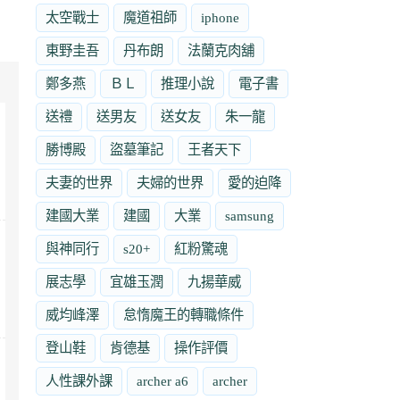
太空戰士
魔道祖師
iphone
東野圭吾
丹布朗
法蘭克肉舖
鄭多燕
ＢＬ
推理小說
電子書
送禮
送男友
送女友
朱一龍
勝博殿
盜墓筆記
王者天下
夫妻的世界
夫婦的世界
愛的迫降
建國大業
建國
大業
samsung
與神同行
s20+
紅粉驚魂
展志學
宜雄玉潤
九揚華威
威均峰澤
怠惰魔王的轉職條件
登山鞋
肯德基
操作評價
人性課外課
archer a6
archer