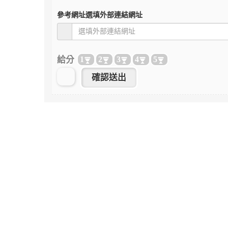
參考網址
選填外部連結網址
給分
1
2
3
4
5