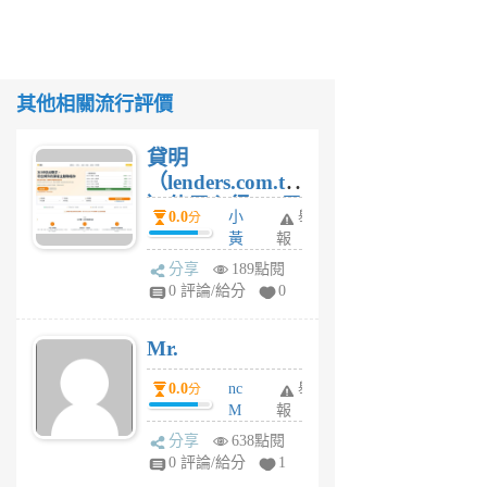
其他相關流行評價
貸明
（lenders.com.tw
）使用心得 — 民
0.0
小
舉
分
間貸款比較平台
黃
報
體驗
蜂
分享
189點閱
1
0 評論/給分
0
個
月
Mr.
前
0.0
nc
舉
分
M
報
U
分享
638點閱
F
0 評論/給分
1
C