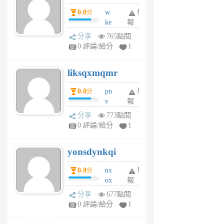
個
0.0
w
舉
分
月
ke
報
前
rv
分享
765點閱
pj
0 評論/給分
1
qf
r
liksqxmqmr
6
個
0.0
pn
舉
分
月
v
報
前
wt
分享
773點閱
sv
0 評論/給分
1
jd
j
yonsdynkqi
6
個
0.0
nx
舉
分
月
ox
報
前
rh
分享
677點閱
pe
0 評論/給分
1
er
6