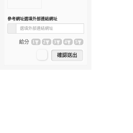
參考網址
選填外部連結網址
給分
1
2
3
4
5