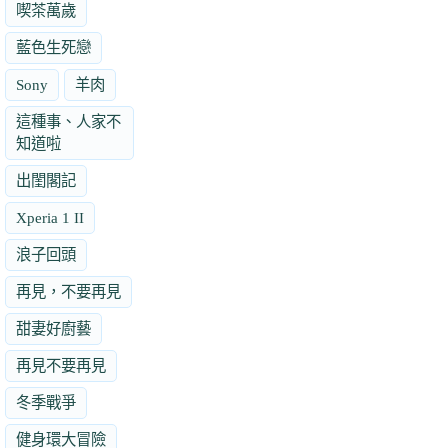
喫茶萬歲
藍色生死戀
Sony
羊肉
這種事、人家不
知道啦
出閨閣記
Xperia 1 II
浪子回頭
再見，不要再見
甜妻好廚藝
再見不要再見
冬季戰爭
健身環大冒險