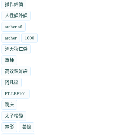
操作評價
人性課外課
archer a6
archer
1000
通天狄仁傑
軍師
高效鎖鮮袋
阿凡達
FT-LEF101
跳床
太子松馥
電影
薯條