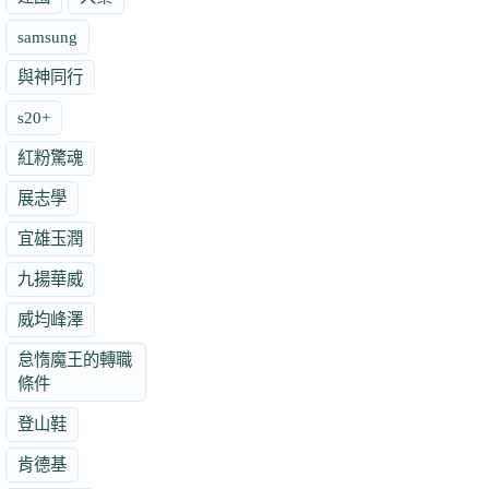
samsung
與神同行
s20+
紅粉驚魂
展志學
宜雄玉潤
九揚華威
威均峰澤
怠惰魔王的轉職
條件
登山鞋
肯德基