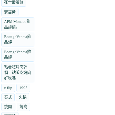
死亡愛麗絲
麥當勞
APM Monaco飾
品評價?
BottegaVeneta飾
品評
BottegaVeneta飾
品評
站著吃烤肉評
價，站著吃烤肉
好吃嗎
z flip
1995
泰式
火鍋
燒肉'
燒肉