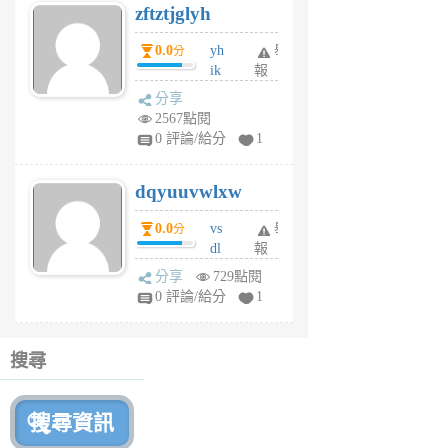
zftztjglyh
個
月
0.0
yh
舉
分
前
ik
報
s
分享
m
2567點閱
tu
0 評論/給分
1
m
s
dqyuuvwlxw
6
個
0.0
vs
舉
分
月
dl
報
前
sq
分享
729點閱
fy
0 評論/給分
1
fe
6
個
搜尋
月
前