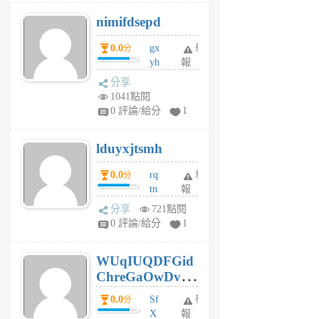
M
nimifdsepd
U
5
0.0
gx
舉
分
個
yh
報
月
dq
前
分享
vo
1041點閱
jl
0 評論/給分
1
6
個
lduyxjtsmh
月
前
0.0
rq
舉
分
tn
報
jt
分享
721點閱
gl
0 評論/給分
1
gy
6
WUqIUQDFGid
個
ChreGaOwDv
月
前
dY
0.0
Sf
舉
分
X
報