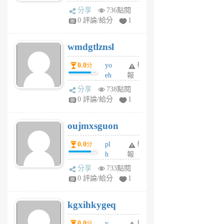
Pe
分享
736點閱
Jc
0 評論/給分
1
cf
v
wmdgtlznsl
R
P
0.0
yo
舉
分
m
eh
報
v
ld
A
分享
738點閱
gy
V
0 評論/給分
1
ik
G
6
6
oujmxsguon
個
個
月
月
0.0
pl
舉
分
前
前
h
報
wi
分享
733點閱
w
0 評論/給分
1
sh
uq
kgxihkygeq
6
個
0.0
v
舉
分