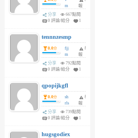
月
m
報
前
sg
分享
667點閱
sr
0 評論/給分
1
vg
pn
tennnzesmp
6
個
0.0
fjj
舉
分
月
m
報
前
w
分享
792點閱
rs
0 評論/給分
1
uy
j
qpopijkgfl
6
個
0.0
sh
舉
分
月
rls
報
前
k
分享
739點閱
m
0 評論/給分
1
zt
g
hugsgodiex
6