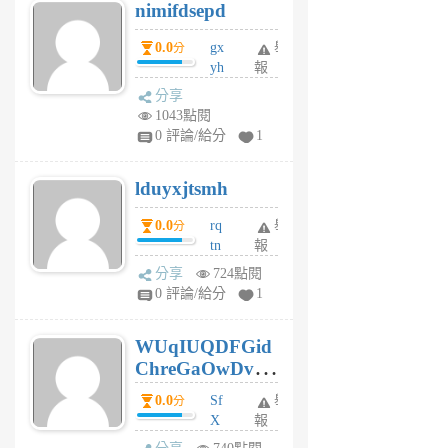
nimifdsepd
U
5
0.0
gx
舉
分
個
yh
報
月
dq
前
分享
vo
1043點閱
jl
0 評論/給分
1
6
個
lduyxjtsmh
月
前
0.0
rq
舉
分
tn
報
jt
分享
724點閱
gl
0 評論/給分
1
gy
6
WUqIUQDFGid
個
ChreGaOwDv
月
前
dY
0.0
Sf
舉
分
X
報
Pe