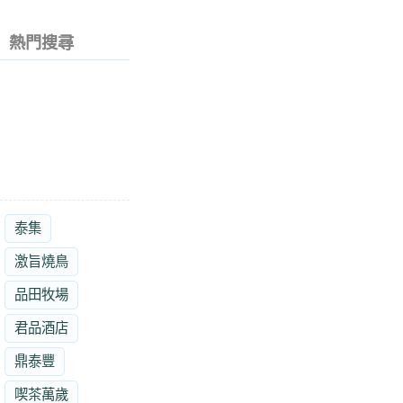
熱門搜尋
泰集
激旨燒鳥
品田牧場
君品酒店
鼎泰豐
喫茶萬歲