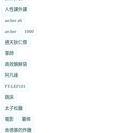
人性課外課
archer a6
archer
1000
通天狄仁傑
軍師
高效鎖鮮袋
阿凡達
FT-LEF101
跳床
太子松馥
電影
薯條
肯德基的炸雞