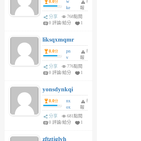
0.0
w
舉
分
月
ke
報
前
rv
分享
768點閱
pj
0 評論/給分
1
qf
r
liksqxmqmr
6
個
0.0
pn
舉
分
月
v
報
前
wt
分享
776點閱
sv
0 評論/給分
1
jd
j
yonsdynkqi
6
個
0.0
nx
舉
分
月
ox
報
前
rh
分享
681點閱
pe
0 評論/給分
1
er
6
zftztjglyh
個