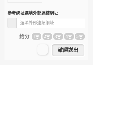
參考網址
選填外部連結網址
給分
1
2
3
4
5