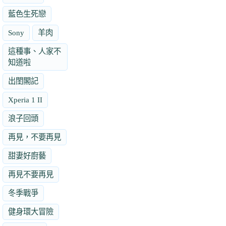
藍色生死戀
Sony
羊肉
這種事、人家不
知道啦
出閨閣記
Xperia 1 II
浪子回頭
再見，不要再見
甜妻好廚藝
再見不要再見
冬季戰爭
健身環大冒險