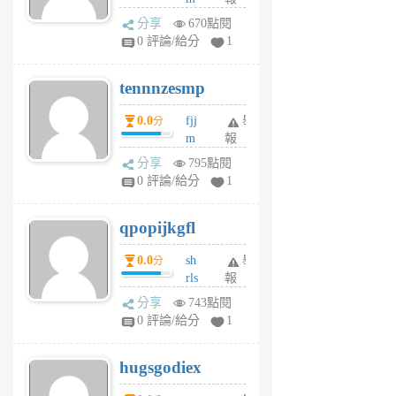
前
sg
分享
670點閱
sr
0 評論/給分
1
vg
pn
tennnzesmp
6
個
0.0
fjj
舉
分
月
m
報
前
w
分享
795點閱
rs
0 評論/給分
1
uy
j
qpopijkgfl
6
個
0.0
sh
舉
分
月
rls
報
前
k
分享
743點閱
m
0 評論/給分
1
zt
g
hugsgodiex
6
個