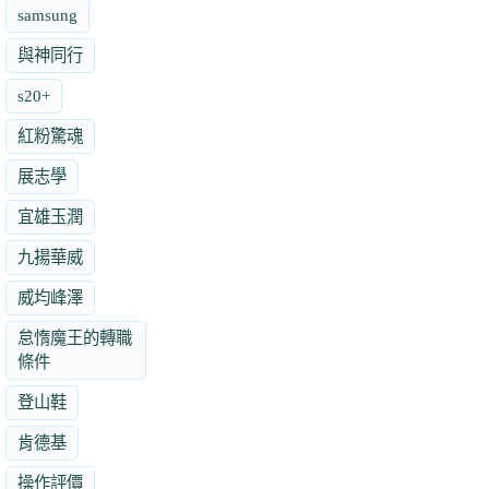
samsung
與神同行
s20+
紅粉驚魂
展志學
宜雄玉潤
九揚華威
威均峰澤
怠惰魔王的轉職
條件
登山鞋
肯德基
操作評價