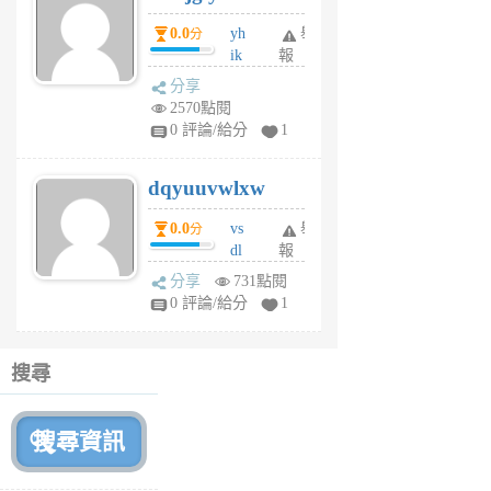
月
0.0
yh
舉
分
前
ik
報
s
分享
m
2570點閱
tu
0 評論/給分
1
m
s
dqyuuvwlxw
6
個
0.0
vs
舉
分
月
dl
報
前
sq
分享
731點閱
fy
0 評論/給分
1
fe
6
個
搜尋
月
前