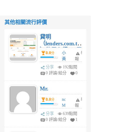
其他相關流行評價
貸明
（lenders.com.tw
）使用心得 — 民
0.0
小
舉
分
間貸款比較平台
黃
報
體驗
蜂
分享
192點閱
1
0 評論/給分
0
個
月
Mr.
前
0.0
nc
舉
分
M
報
U
分享
639點閱
F
0 評論/給分
1
C
M