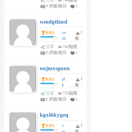
分享
740點閱
Jc
0 評論/給分
1
cf
v
wmdgtlznsl
R
P
0.0
yo
舉
分
m
eh
報
v
ld
A
分享
742點閱
gy
V
0 評論/給分
1
ik
G
6
6
oujmxsguon
個
個
月
月
0.0
pl
舉
分
前
前
h
報
wi
分享
735點閱
w
0 評論/給分
1
sh
uq
kgxihkygeq
6
個
0.0
v
舉
分
月
m
報