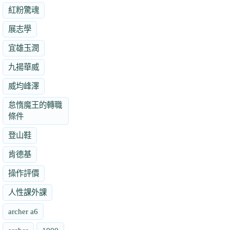
紅粉驚魂
展志學
宜雄玉潤
九揚華威
威均峰澤
怠惰魔王的轉職
條件
登山鞋
肯德基
操作評價
人性課外課
archer a6