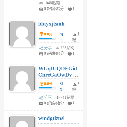
vo
1048點閱
jl
0 評論/給分
1
6
個
lduyxjtsmh
月
前
0.0
rq
舉
分
tn
報
jt
分享
725點閱
gl
0 評論/給分
1
gy
6
WUqIUQDFGid
個
ChreGaOwDv
月
前
dY
0.0
Sf
舉
分
X
報
Pe
分享
741點閱
Jc
0 評論/給分
1
cf
v
wmdgtlznsl
R
P