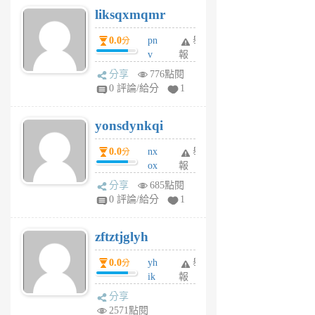
liksqxmqmr
6
個
0.0
pn
舉
分
月
v
報
前
wt
分享
776點閱
sv
0 評論/給分
1
jd
j
yonsdynkqi
6
個
0.0
nx
舉
分
月
ox
報
前
rh
分享
685點閱
pe
0 評論/給分
1
er
6
zftztjglyh
個
月
0.0
yh
舉
分
前
ik
報
s
分享
m
2571點閱