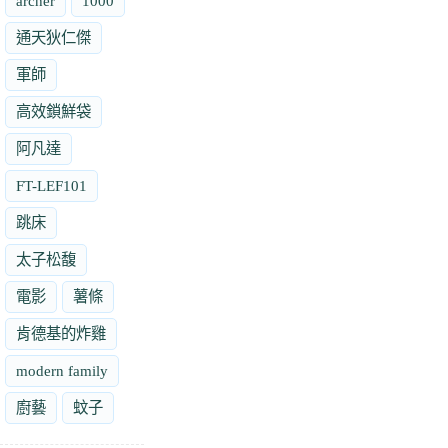
archer
1000
通天狄仁傑
軍師
高效鎖鮮袋
阿凡達
FT-LEF101
跳床
太子松馥
電影
薯條
肯德基的炸雞
modern family
廚藝
蚊子