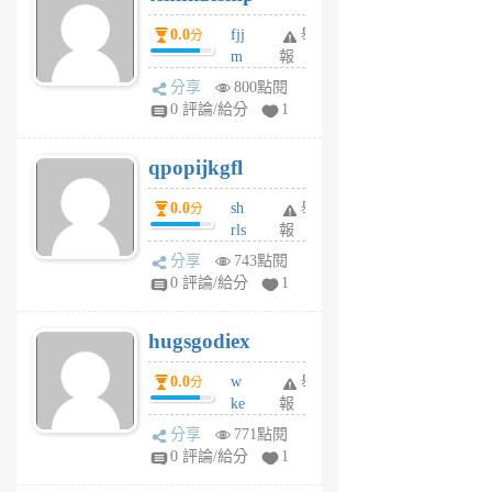
個
0.0
fjj
舉
分
月
m
報
前
w
分享
800點閱
rs
0 評論/給分
1
uy
j
qpopijkgfl
6
個
0.0
sh
舉
分
月
rls
報
前
k
分享
743點閱
m
0 評論/給分
1
zt
g
hugsgodiex
6
個
0.0
w
舉
分
月
ke
報
前
rv
分享
771點閱
pj
0 評論/給分
1
qf
r