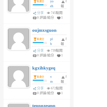
0.0
yo
舉
分
m
eh
報
v
ld
A
分享
745點閱
gy
V
0 評論/給分
1
ik
G
6
6
oujmxsguon
個
個
月
月
0.0
pl
舉
分
前
前
h
報
wi
分享
739點閱
w
0 評論/給分
1
sh
uq
kgxihkygeq
6
個
0.0
v
舉
分
月
m
報
前
sg
分享
672點閱
sr
0 評論/給分
1
vg
pn
tennnzesmp
6