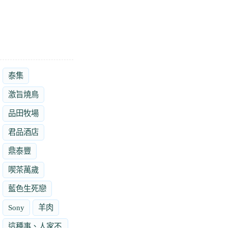
泰集
激旨燒鳥
品田牧場
君品酒店
鼎泰豐
喫茶萬歲
藍色生死戀
Sony
羊肉
這種事、人家不