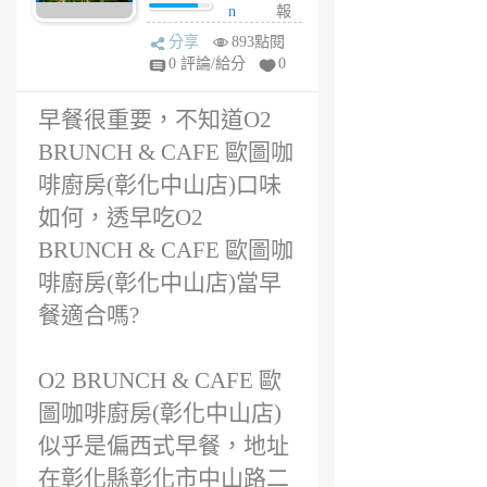
店)評價? O2
n
報
BRUNCH &
6
分享
893點閱
CAFE 歐圖咖啡
年
0 評論/給分
0
廚房(彰化中山
前
店)早餐好吃
早餐很重要，不知道O2
嗎?
BRUNCH & CAFE 歐圖咖
啡廚房(彰化中山店)口味
如何，透早吃O2
BRUNCH & CAFE 歐圖咖
啡廚房(彰化中山店)當早
餐適合嗎?
O2 BRUNCH & CAFE 歐
圖咖啡廚房(彰化中山店)
似乎是偏西式早餐，地址
在彰化縣彰化市中山路二