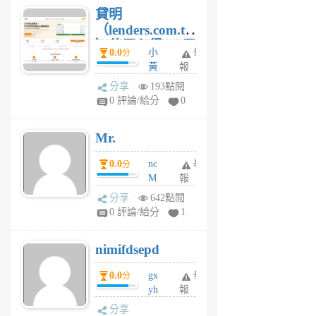
貸明
（lenders.com.tw
）使用心得 — 民
0.0
小
舉
分
間貸款比較平台
黃
報
體驗
蜂
分享
193點閱
1
0 評論/給分
0
個
月
Mr.
前
0.0
nc
舉
分
M
報
U
分享
642點閱
F
0 評論/給分
1
C
M
nimifdsepd
U
5
0.0
gx
舉
分
個
yh
報
月
dq
前
分享