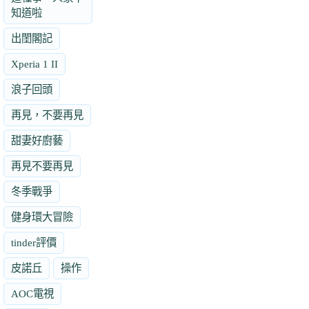
知道啦
出閨閣記
Xperia 1 II
浪子回頭
再見，不要再見
甜妻好廚藝
再見不要再見
冬季戰爭
健身環大冒險
tinder評價
皮諾丘
操作
AOC電視