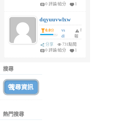
tu
0 評論/給分
1
m
s
dqyuuvwlxw
6
個
0.0
vs
舉
分
月
dl
報
前
sq
分享
731點閱
fy
0 評論/給分
1
fe
6
個
搜尋
月
前
熱門搜尋