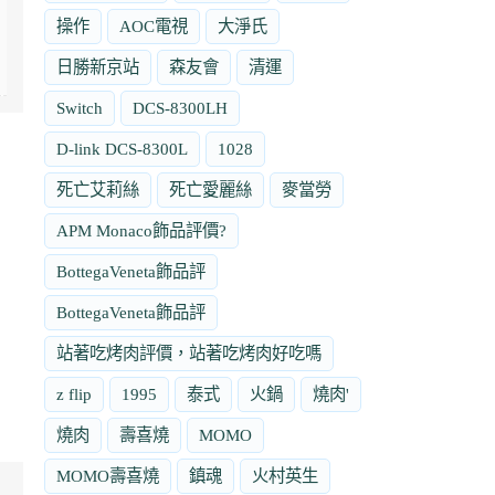
操作
AOC電視
大淨氏
日勝新京站
森友會
清運
Switch
DCS-8300LH
D-link DCS-8300L
1028
死亡艾莉絲
死亡愛麗絲
麥當勞
APM Monaco飾品評價?
BottegaVeneta飾品評
BottegaVeneta飾品評
站著吃烤肉評價，站著吃烤肉好吃嗎
z flip
1995
泰式
火鍋
燒肉'
燒肉
壽喜燒
MOMO
MOMO壽喜燒
鎮魂
火村英生