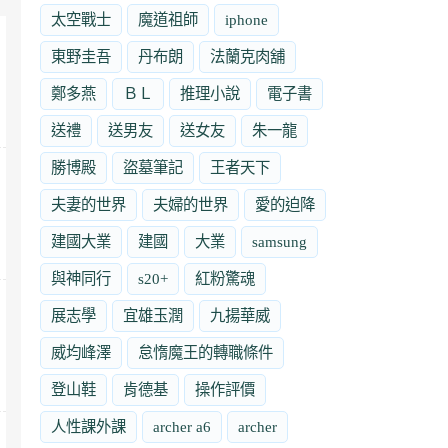
太空戰士
魔道祖師
iphone
東野圭吾
丹布朗
法蘭克肉舖
鄭多燕
ＢＬ
推理小說
電子書
送禮
送男友
送女友
朱一龍
勝博殿
盜墓筆記
王者天下
夫妻的世界
夫婦的世界
愛的迫降
建國大業
建國
大業
samsung
與神同行
s20+
紅粉驚魂
展志學
宜雄玉潤
九揚華威
威均峰澤
怠惰魔王的轉職條件
登山鞋
肯德基
操作評價
人性課外課
archer a6
archer