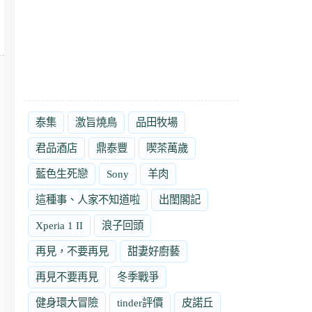
泰集
激旨燒鳥
品田牧場
君品酒店
鼎泰豐
喫茶萬歲
藍色生死戀
Sony
羊肉
這種事、人家不知道啦
出閨閣記
Xperia 1 II
浪子回頭
再見，不要再見
甜妻好廚藝
再見不要再見
冬季戰爭
健身環大冒險
tinder評價
皮諾丘