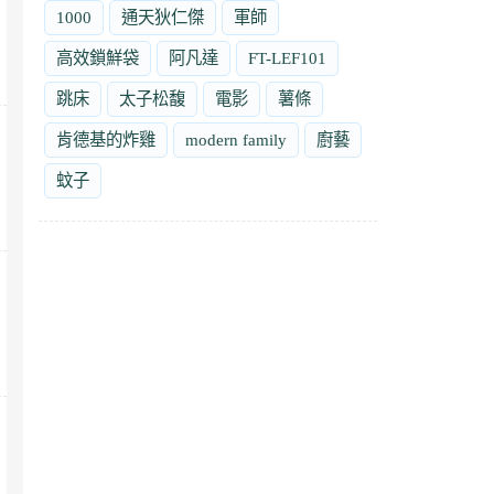
1000
通天狄仁傑
軍師
高效鎖鮮袋
阿凡達
FT-LEF101
跳床
太子松馥
電影
薯條
肯德基的炸雞
modern family
廚藝
蚊子