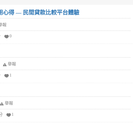
w）使用心得 — 民間貸款比較平台體驗
舉報
分
0
舉報
分
1
舉報
分
1