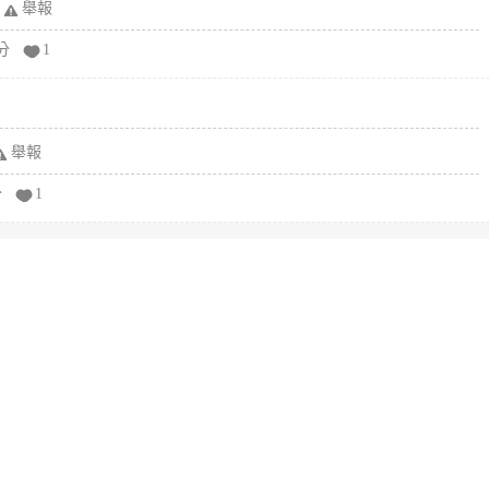
舉報
分
1
舉報
分
1