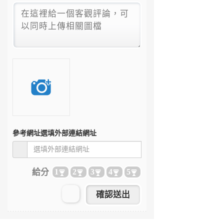
參考網址
選填外部連結網址
給分
1
2
3
4
5