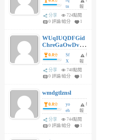
0.0
rq
舉
分
tn
報
jt
分享
724點閱
gl
0 評論/給分
1
gy
6
WUqIUQDFGid
個
ChreGaOwDv
月
前
dY
0.0
Sf
舉
分
X
報
Pe
分享
740點閱
Jc
0 評論/給分
1
cf
v
wmdgtlznsl
R
P
0.0
yo
舉
分
m
eh
報
v
ld
A
分享
744點閱
gy
V
0 評論/給分
1
ik
G
6
6