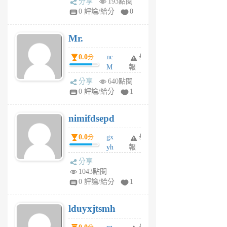
分享
193點閱
1
0 評論/給分
0
個
月
Mr.
前
0.0
nc
舉
分
M
報
U
分享
640點閱
F
0 評論/給分
1
C
M
nimifdsepd
U
5
0.0
gx
舉
分
個
yh
報
月
dq
前
分享
vo
1043點閱
jl
0 評論/給分
1
6
個
lduyxjtsmh
月
前