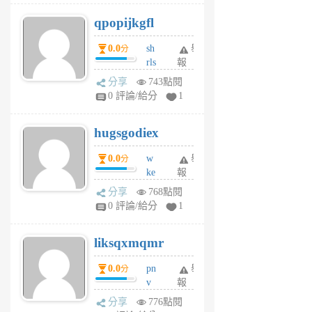
j
qpopijkgfl
6
個
0.0
sh
舉
分
月
rls
報
前
k
分享
743點閱
m
0 評論/給分
1
zt
g
hugsgodiex
6
個
0.0
w
舉
分
月
ke
報
前
rv
分享
768點閱
pj
0 評論/給分
1
qf
r
liksqxmqmr
6
個
0.0
pn
舉
分
月
v
報
前
wt
分享
776點閱
sv