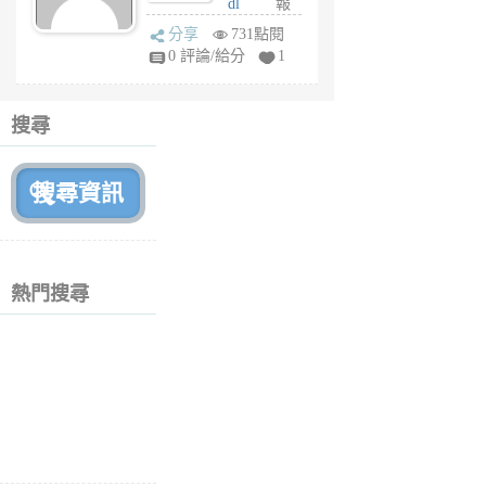
dl
報
前
sq
分享
731點閱
fy
0 評論/給分
1
fe
6
個
搜尋
月
前
熱門搜尋