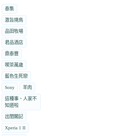
泰集
激旨燒鳥
品田牧場
君品酒店
鼎泰豐
喫茶萬歲
藍色生死戀
Sony
羊肉
這種事、人家不
知道啦
出閨閣記
Xperia 1 II