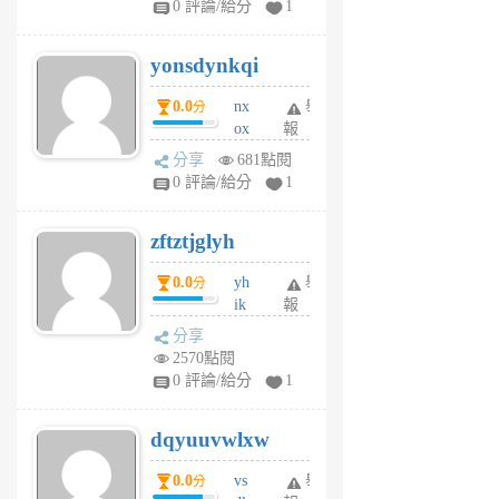
0 評論/給分
1
jd
j
yonsdynkqi
6
個
0.0
nx
舉
分
月
ox
報
前
rh
分享
681點閱
pe
0 評論/給分
1
er
6
zftztjglyh
個
月
0.0
yh
舉
分
前
ik
報
s
分享
m
2570點閱
tu
0 評論/給分
1
m
s
dqyuuvwlxw
6
個
0.0
vs
舉
分
月