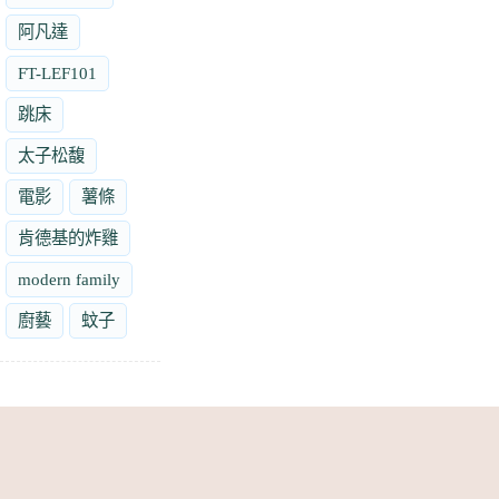
阿凡達
FT-LEF101
跳床
太子松馥
電影
薯條
肯德基的炸雞
modern family
廚藝
蚊子