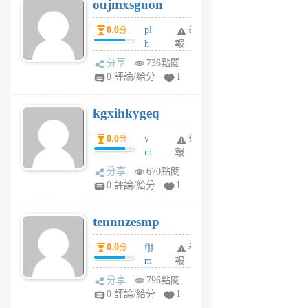
oujmxsguon
個
個
月
月
0.0
pl
舉
分
前
前
h
報
wi
分享
736點閱
w
0 評論/給分
1
sh
uq
kgxihkygeq
6
個
0.0
v
舉
分
月
m
報
前
sg
分享
670點閱
sr
0 評論/給分
1
vg
pn
tennnzesmp
6
個
0.0
fjj
舉
分
月
m
報
前
w
分享
796點閱
rs
0 評論/給分
1
uy