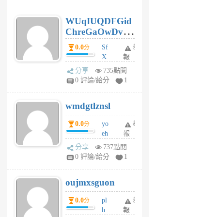
gy
6
WUqIUQDFGid
個
ChreGaOwDv
月
前
dY
0.0
Sf
舉
分
X
報
Pe
分享
735點閱
Jc
0 評論/給分
1
cf
v
wmdgtlznsl
R
P
0.0
yo
舉
分
m
eh
報
v
ld
A
分享
737點閱
gy
V
0 評論/給分
1
ik
G
6
6
oujmxsguon
個
個
月
月
0.0
pl
舉
分
前
前
h
報