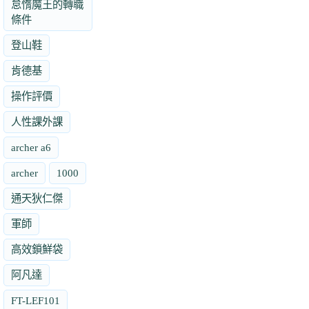
怠惰魔王的轉職
條件
登山鞋
肯德基
操作評價
人性課外課
archer a6
archer
1000
通天狄仁傑
軍師
高效鎖鮮袋
阿凡達
FT-LEF101