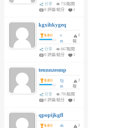
wi
分享
732點閱
w
0 評論/給分
1
sh
uq
kgxihkygeq
6
個
0.0
v
舉
分
月
m
報
前
sg
分享
667點閱
sr
0 評論/給分
1
vg
pn
tennnzesmp
6
個
0.0
fjj
舉
分
月
m
報
前
w
分享
791點閱
rs
0 評論/給分
1
uy
j
qpopijkgfl
6
個
0.0
sh
舉
分
月