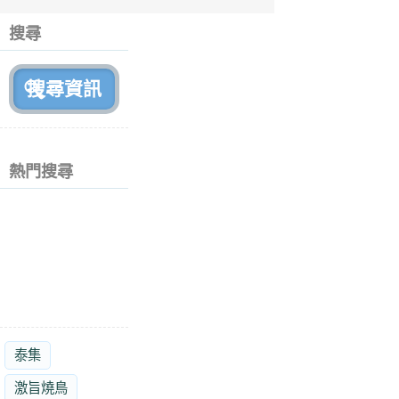
6
個
搜尋
月
前
熱門搜尋
泰集
激旨燒鳥