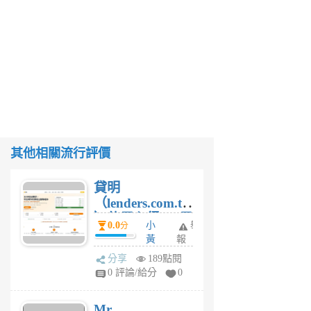
其他相關流行評價
貸明
（lenders.com.tw
）使用心得 — 民
0.0
小
舉
分
間貸款比較平台
黃
報
體驗
蜂
分享
189點閱
1
0 評論/給分
0
個
月
Mr.
前