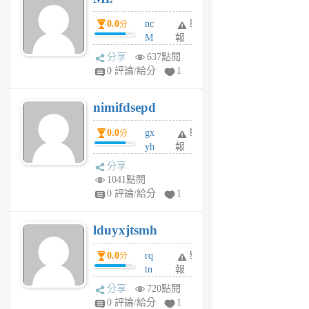
0.0
nc
舉
分
M
報
U
分享
637點閱
F
0 評論/給分
1
C
M
nimifdsepd
U
5
0.0
gx
舉
分
個
yh
報
月
dq
前
分享
vo
1041點閱
jl
0 評論/給分
1
6
個
lduyxjtsmh
月
前
0.0
rq
舉
分
tn
報
jt
分享
720點閱
gl
0 評論/給分
1