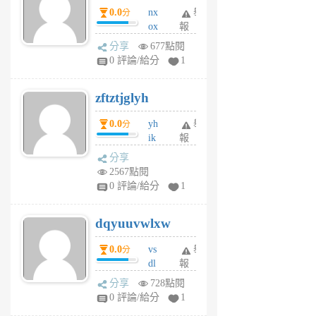
0.0
nx
舉
分
月
ox
報
前
rh
分享
677點閱
pe
0 評論/給分
1
er
6
zftztjglyh
個
月
0.0
yh
舉
分
前
ik
報
s
分享
m
2567點閱
tu
0 評論/給分
1
m
s
dqyuuvwlxw
6
個
0.0
vs
舉
分
月
dl
報
前
sq
分享
728點閱
fy
0 評論/給分
1
fe