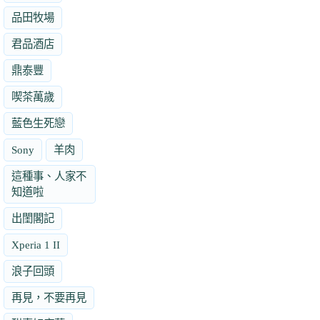
品田牧場
君品酒店
鼎泰豐
喫茶萬歲
藍色生死戀
Sony
羊肉
這種事、人家不
知道啦
出閨閣記
Xperia 1 II
浪子回頭
再見，不要再見