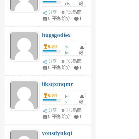
rls
報
前
k
分享
739點閱
m
0 評論/給分
1
zt
g
hugsgodiex
6
個
0.0
w
舉
分
月
ke
報
前
rv
分享
765點閱
pj
0 評論/給分
1
qf
r
liksqxmqmr
6
個
0.0
pn
舉
分
月
v
報
前
wt
分享
773點閱
sv
0 評論/給分
1
jd
j
yonsdynkqi
6
個