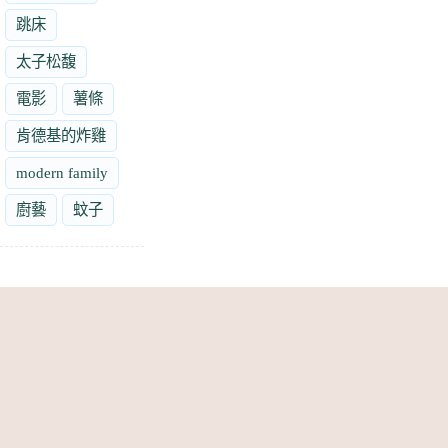
跳床
太子松馥
電影
薯條
肯德基的炸雞
modern family
廚藝
蚊子