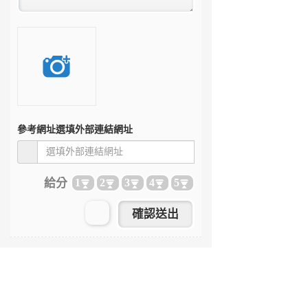
參考網址
選填外部連結網址
給分
1
2
3
4
5