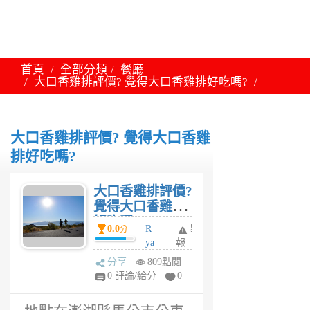
首頁
全部分類
餐廳
大口香雞排評價? 覺得大口香雞排好吃嗎?
大口香雞排評價? 覺得大口香雞
排好吃嗎?
大口香雞排評價?
覺得大口香雞排
好吃嗎?
0.0
R
舉
分
ya
報
n
分享
809點閱
6
0 評論/給分
0
年
前