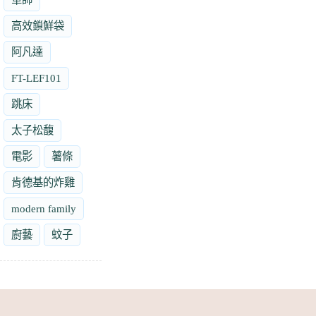
高效鎖鮮袋
阿凡達
FT-LEF101
跳床
太子松馥
電影
薯條
肯德基的炸雞
modern family
廚藝
蚊子