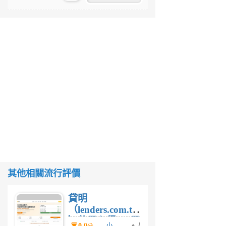
其他相關流行評價
貸明
（lenders.com.tw
）使用心得 — 民
0.0
小
舉