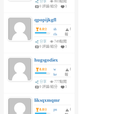
分享
803點閱
rs
0 評論/給分
1
uy
j
qpopijkgfl
6
個
0.0
sh
舉
分
月
rls
報
前
k
分享
749點閱
m
0 評論/給分
1
zt
g
hugsgodiex
6
個
0.0
w
舉
分
月
ke
報
前
rv
分享
777點閱
pj
0 評論/給分
1
qf
r
liksqxmqmr
6
個
0.0
pn
舉
分
月