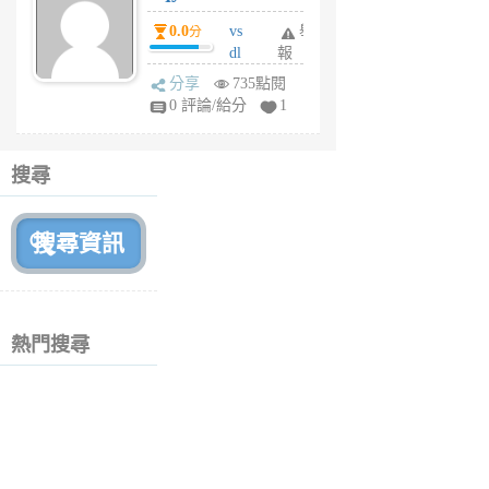
個
0.0
vs
舉
分
月
dl
報
前
sq
分享
735點閱
fy
0 評論/給分
1
fe
6
個
搜尋
月
前
熱門搜尋