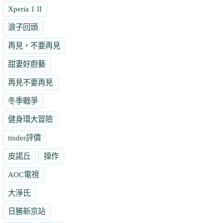
Xperia 1 II
浪子回頭
再見，不要再見
甜妻好廚藝
再見不要再見
冬季戰爭
健身環大冒險
tinder評價
皮諾丘
操作
AOC電視
大淨氏
日勝新京站