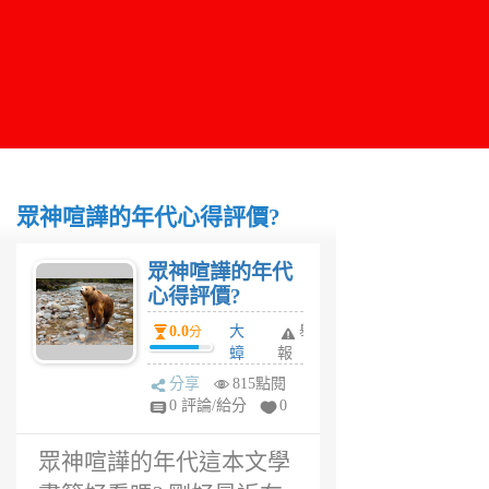
眾神喧譁的年代心得評價?
眾神喧譁的年代
心得評價?
0.0
大
舉
分
蟑
報
螂
分享
815點閱
6
0 評論/給分
0
年
前
眾神喧譁的年代這本文學