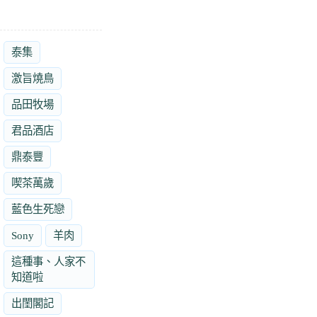
泰集
激旨燒鳥
品田牧場
君品酒店
鼎泰豐
喫茶萬歲
藍色生死戀
Sony
羊肉
這種事、人家不
知道啦
出閨閣記