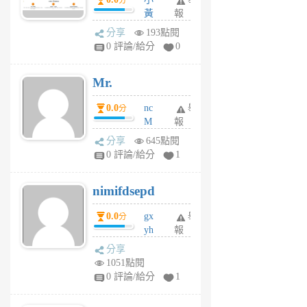
分
間貸款比較平台
黃
報
體驗
蜂
分享
193點閱
1
0 評論/給分
0
個
月
Mr.
前
0.0
nc
舉
分
M
報
U
分享
645點閱
F
0 評論/給分
1
C
M
nimifdsepd
U
5
0.0
gx
舉
分
個
yh
報
月
dq
前
分享
vo
1051點閱
jl
0 評論/給分
1
6
個