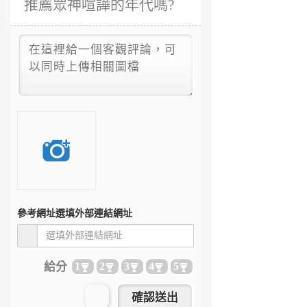
推薦眾神喧譁的年代嗎?
參考網址
選填外部連結網址
給分
1
2
3
4
5