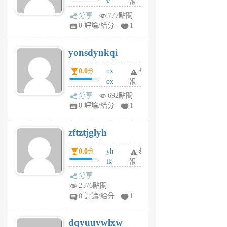
v
報
前
wt
分享
777點閱
sv
0 評論/給分
1
jd
j
yonsdynkqi
6
個
0.0
nx
舉
分
月
ox
報
前
rh
分享
692點閱
pe
0 評論/給分
1
er
6
zftztjglyh
個
月
0.0
yh
舉
分
前
ik
報
s
分享
m
2576點閱
tu
0 評論/給分
1
m
s
dqyuuvwlxw
6