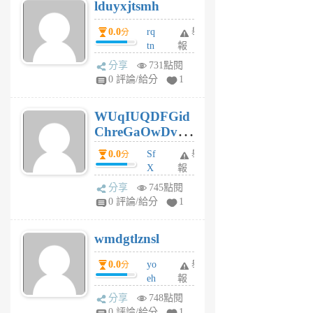
lduyxjtsmh
月
前
0.0
rq
舉
分
tn
報
jt
分享
731點閱
gl
0 評論/給分
1
gy
6
WUqIUQDFGid
個
ChreGaOwDv
月
前
dY
0.0
Sf
舉
分
X
報
Pe
分享
745點閱
Jc
0 評論/給分
1
cf
v
wmdgtlznsl
R
P
0.0
yo
舉
分
m
eh
報
v
ld
A
分享
748點閱
gy
V
0 評論/給分
1