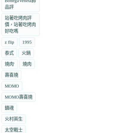
BottegaVeneta飾
品評
站著吃烤肉評
價，站著吃烤肉
好吃嗎
z flip
1995
泰式
火鍋
燒肉'
燒肉
壽喜燒
MOMO
MOMO壽喜燒
鎮魂
火村英生
太空戰士