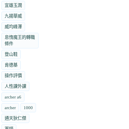
宜雄玉潤
九揚華威
威均峰澤
怠惰魔王的轉職
條件
登山鞋
肯德基
操作評價
人性課外課
archer a6
archer
1000
通天狄仁傑
軍師