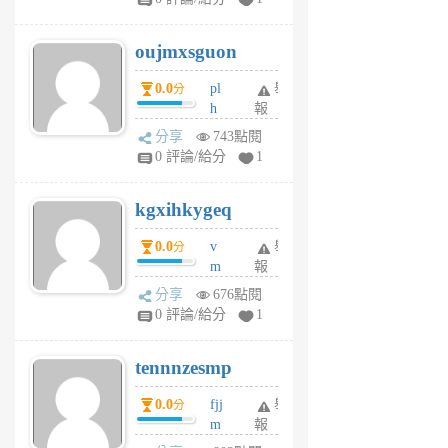
ik
G
6
6
oujmxsguon
個
個
月
月
0.0
pl
舉
分
前
前
h
報
wi
分享
743點閱
w
0 評論/給分
1
sh
uq
kgxihkygeq
6
個
0.0
v
舉
分
月
m
報
前
sg
分享
676點閱
sr
0 評論/給分
1
vg
pn
tennnzesmp
6
個
0.0
fjj
舉
分
月
m
報
前
w