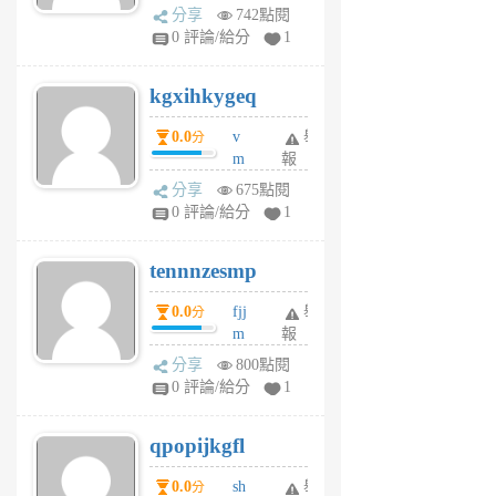
wi
分享
742點閱
w
0 評論/給分
1
sh
uq
kgxihkygeq
6
個
0.0
v
舉
分
月
m
報
前
sg
分享
675點閱
sr
0 評論/給分
1
vg
pn
tennnzesmp
6
個
0.0
fjj
舉
分
月
m
報
前
w
分享
800點閱
rs
0 評論/給分
1
uy
j
qpopijkgfl
6
個
0.0
sh
舉
分
月