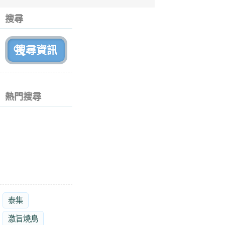
6
個
搜尋
月
前
熱門搜尋
泰集
激旨燒鳥