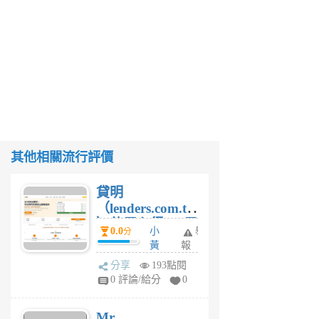
其他相關流行評價
貸明
（lenders.com.tw
）使用心得 — 民
0.0
小
舉
分
間貸款比較平台
黃
報
體驗
蜂
分享
193點閱
1
0 評論/給分
0
個
月
Mr.
前