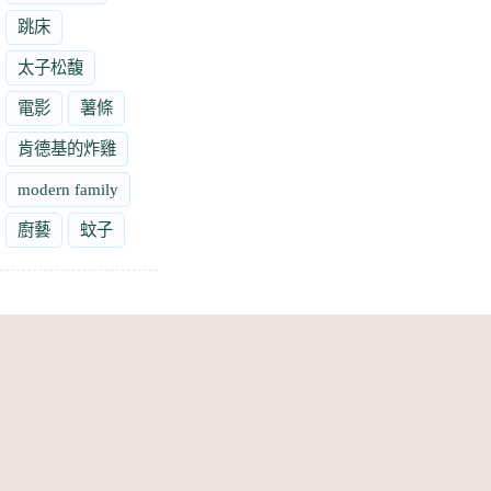
跳床
太子松馥
電影
薯條
肯德基的炸雞
modern family
廚藝
蚊子