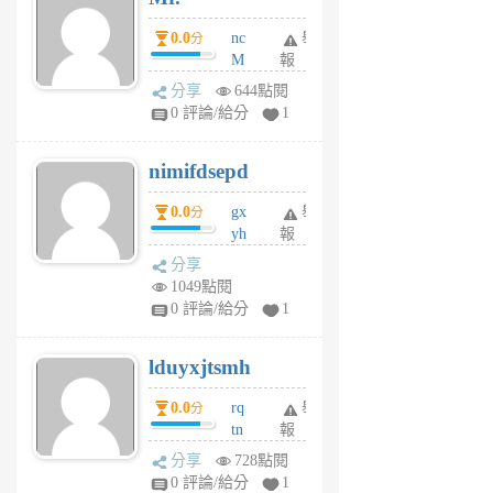
0.0
nc
舉
分
M
報
U
分享
644點閱
F
0 評論/給分
1
C
M
nimifdsepd
U
5
0.0
gx
舉
分
個
yh
報
月
dq
前
分享
vo
1049點閱
jl
0 評論/給分
1
6
個
lduyxjtsmh
月
前
0.0
rq
舉
分
tn
報
jt
分享
728點閱
gl
0 評論/給分
1