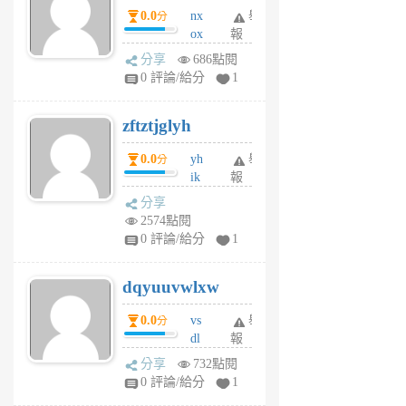
0.0
nx
舉
分
月
ox
報
前
rh
分享
686點閱
pe
0 評論/給分
1
er
6
zftztjglyh
個
月
0.0
yh
舉
分
前
ik
報
s
分享
m
2574點閱
tu
0 評論/給分
1
m
s
dqyuuvwlxw
6
個
0.0
vs
舉
分
月
dl
報
前
sq
分享
732點閱
fy
0 評論/給分
1
fe