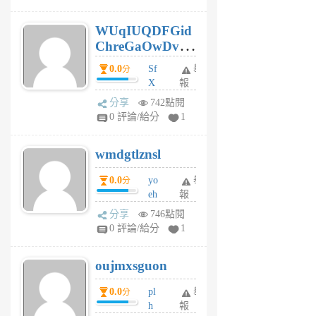
gy
6
WUqIUQDFGid
個
ChreGaOwDv
月
前
dY
0.0
Sf
舉
分
X
報
Pe
分享
742點閱
Jc
0 評論/給分
1
cf
v
wmdgtlznsl
R
P
0.0
yo
舉
分
m
eh
報
v
ld
A
分享
746點閱
gy
V
0 評論/給分
1
ik
G
6
6
oujmxsguon
個
個
月
月
0.0
pl
舉
分
前
前
h
報