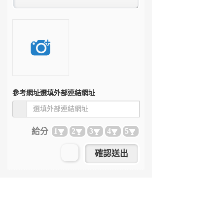
參考網址
選填外部連結網址
給分
1
2
3
4
5