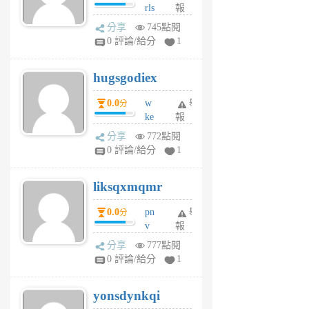
rls
報
前
k
分享
745點閱
m
0 評論/給分
1
zt
g
hugsgodiex
6
個
0.0
w
舉
分
月
ke
報
前
rv
分享
772點閱
pj
0 評論/給分
1
qf
r
liksqxmqmr
6
個
0.0
pn
舉
分
月
v
報
前
wt
分享
777點閱
sv
0 評論/給分
1
jd
j
yonsdynkqi
6
個