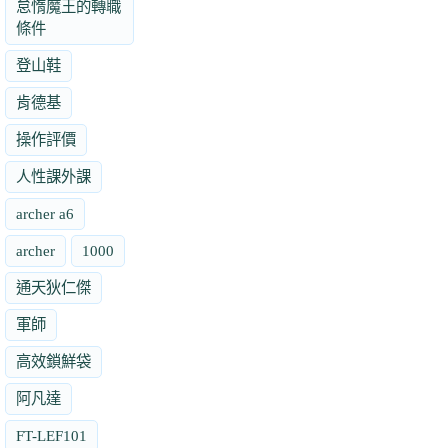
怠惰魔王的轉職
條件
登山鞋
肯德基
操作評價
人性課外課
archer a6
archer
1000
通天狄仁傑
軍師
高效鎖鮮袋
阿凡達
FT-LEF101