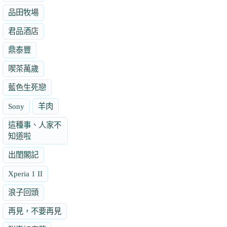
品田牧場
君品酒店
鼎泰豐
喫茶萬歲
藍色生死戀
Sony
羊肉
這種事、人家不
知道啦
出閨閣記
Xperia 1 II
浪子回頭
再見，不要再見