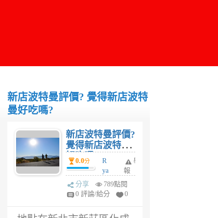
新店波特曼評價? 覺得新店波特
曼好吃嗎?
新店波特曼評價?
覺得新店波特曼
好吃嗎?
0.0
R
舉
分
ya
報
n
分享
789點閱
6
0 評論/給分
0
年
前