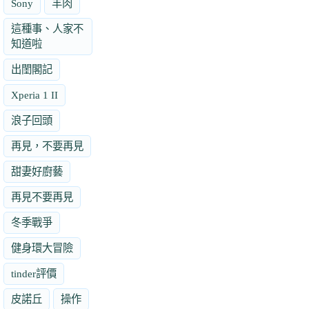
Sony
羊肉
這種事、人家不
知道啦
出閨閣記
Xperia 1 II
浪子回頭
再見，不要再見
甜妻好廚藝
再見不要再見
冬季戰爭
健身環大冒險
tinder評價
皮諾丘
操作