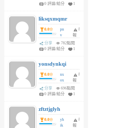
pj
0 評論/給分
1
qf
r
liksqxmqmr
6
個
0.0
pn
舉
分
月
v
報
前
wt
分享
782點閱
sv
0 評論/給分
1
jd
j
yonsdynkqi
6
個
0.0
nx
舉
分
月
ox
報
前
rh
分享
696點閱
pe
0 評論/給分
1
er
6
zftztjglyh
個
月
0.0
yh
舉
分
前
ik
報