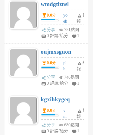
wmdgtlznsl
R
P
0.0
yo
舉
分
m
eh
報
v
ld
A
分享
751點閱
gy
V
0 評論/給分
1
ik
G
6
6
oujmxsguon
個
個
月
月
0.0
pl
舉
分
前
前
h
報
wi
分享
746點閱
w
0 評論/給分
1
sh
uq
kgxihkygeq
6
個
0.0
v
舉
分
月
m
報
前
sg
分享
680點閱
sr
0 評論/給分
1
vg