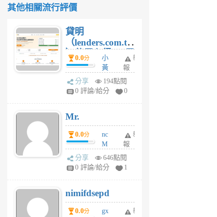
其他相關流行評價
貸明
（lenders.com.tw
）使用心得 — 民
0.0
小
舉
分
間貸款比較平台
黃
報
體驗
蜂
分享
194點閱
1
0 評論/給分
0
個
月
Mr.
前
0.0
nc
舉
分
M
報
U
分享
646點閱
F
0 評論/給分
1
C
M
nimifdsepd
U
5
0.0
gx
舉
分
個