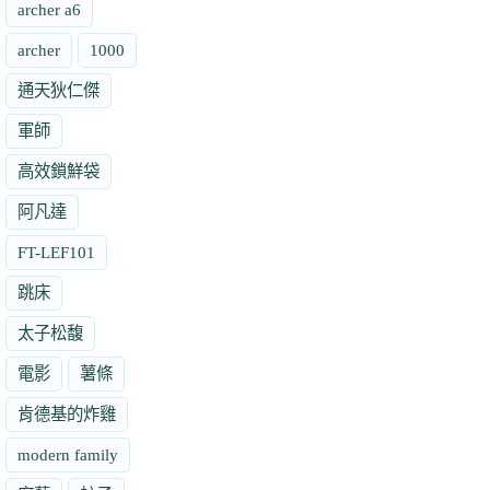
archer a6
archer
1000
通天狄仁傑
軍師
高效鎖鮮袋
阿凡達
FT-LEF101
跳床
太子松馥
電影
薯條
肯德基的炸雞
modern family