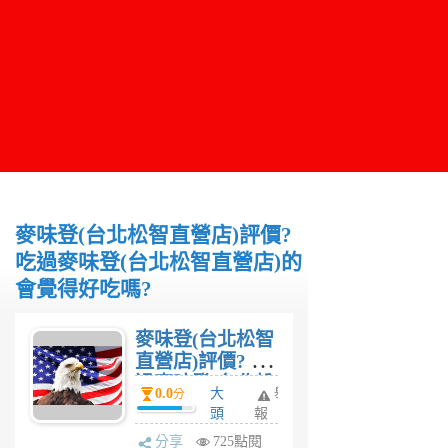
麥味登(台北松智直營店)評價?
吃過麥味登(台北松智直營店)的
會覺得好吃嗎?
麥味登(台北松智
直營店)評價? 吃
過麥味登(台北松
0.0
大
舉
分
智直營店)的會覺
頭
報
得好吃嗎?
6
分享
725點閱