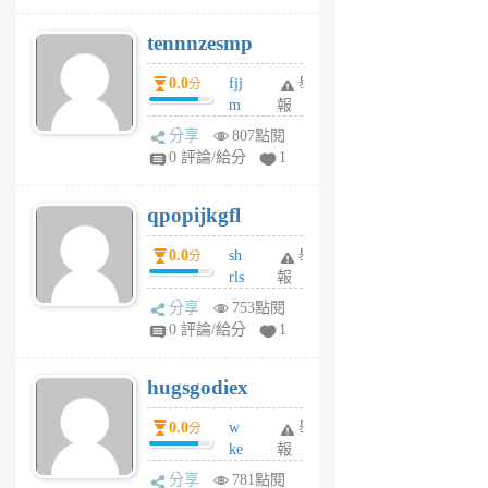
pn
tennnzesmp
6
個
0.0
fjj
舉
分
月
m
報
前
w
分享
807點閱
rs
0 評論/給分
1
uy
j
qpopijkgfl
6
個
0.0
sh
舉
分
月
rls
報
前
k
分享
753點閱
m
0 評論/給分
1
zt
g
hugsgodiex
6
個
0.0
w
舉
分
月
ke
報
前
rv
分享
781點閱