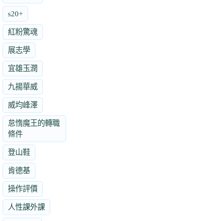
s20+
紅粉驚魂
展志學
宜雄玉潤
九揚華威
威均峰澤
怠惰魔王的轉職
條件
登山鞋
肯德基
操作評價
人性課外課