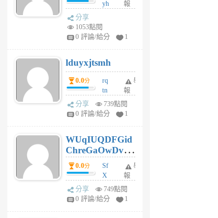
yh
報
月
dq
前
分享
vo
1053點閱
jl
0 評論/給分
1
6
個
lduyxjtsmh
月
前
0.0
rq
舉
分
tn
報
jt
分享
739點閱
gl
0 評論/給分
1
gy
6
WUqIUQDFGid
個
ChreGaOwDv
月
前
dY
0.0
Sf
舉
分
X
報
Pe
分享
749點閱
Jc
0 評論/給分
1
cf
v