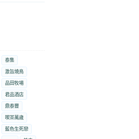
泰集
激旨燒鳥
品田牧場
君品酒店
鼎泰豐
喫茶萬歲
藍色生死戀