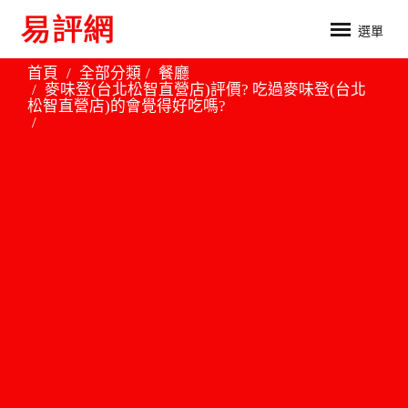
選單
首頁
全部分類
餐廳
麥味登(台北松智直營店)評價? 吃過麥味登(台北
松智直營店)的會覺得好吃嗎?