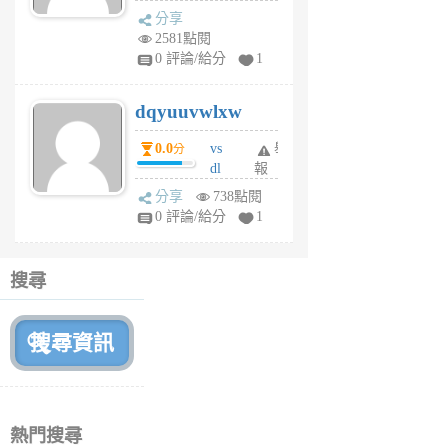
s
分享
m
2581點閱
tu
0 評論/給分
1
m
s
dqyuuvwlxw
6
個
0.0
vs
舉
分
月
dl
報
前
sq
分享
738點閱
fy
0 評論/給分
1
fe
6
個
搜尋
月
前
熱門搜尋