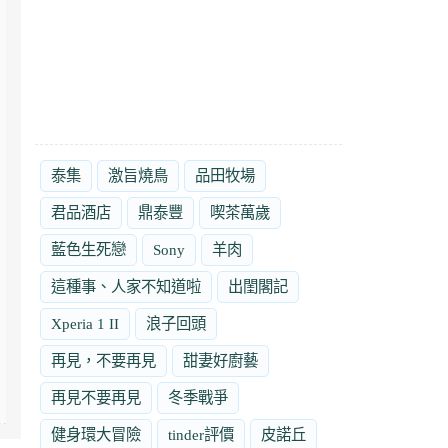
泰集
激旨燒鳥
品田牧場
君品酒店
鼎泰豐
喫茶萬歲
藍色生死戀
Sony
羊肉
這種事、人家不知道啦
出閨閣記
Xperia 1 II
浪子回頭
再見，不要再見
甜妻好廚藝
再見不要再見
冬季戰爭
健身環大冒險
tinder評價
皮諾丘