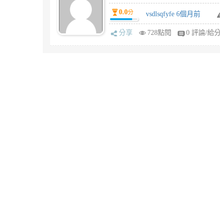
0.0
分
vsdlsqfyfe 6個月前
分享
728點閱
0 評論/給