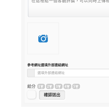
參考網址
選填外部連結網址
給分
1
2
3
4
5