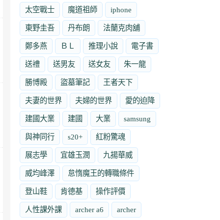
太空戰士
魔道祖師
iphone
東野圭吾
丹布朗
法蘭克肉舖
鄭多燕
ＢＬ
推理小說
電子書
送禮
送男友
送女友
朱一龍
勝博殿
盜墓筆記
王者天下
夫妻的世界
夫婦的世界
愛的迫降
建國大業
建國
大業
samsung
與神同行
s20+
紅粉驚魂
展志學
宜雄玉潤
九揚華威
威均峰澤
怠惰魔王的轉職條件
登山鞋
肯德基
操作評價
人性課外課
archer a6
archer