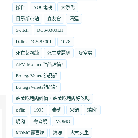
操作
AOC電視
大淨氏
日勝新京站
森友會
清運
Switch
DCS-8300LH
D-link DCS-8300L
1028
死亡艾莉絲
死亡愛麗絲
麥當勞
APM Monaco飾品評價?
BottegaVeneta飾品評
BottegaVeneta飾品評
站著吃烤肉評價，站著吃烤肉好吃嗎
z flip
1995
泰式
火鍋
燒肉'
燒肉
壽喜燒
MOMO
MOMO壽喜燒
鎮魂
火村英生