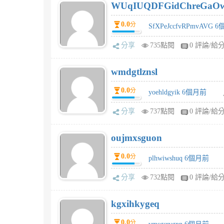
WUqIUQDFGidChreGaO
0.0
分
SfXPeJccfvRPmvAVG 
分享
735點閱
0 評論/給
wmdgtlznsl
0.0
分
yoehldgyik 6個月前
分享
737點閱
0 評論/給
oujmxsguon
0.0
分
plhwiwshuq 6個月前
分享
732點閱
0 評論/給
kgxihkygeq
0.0
分