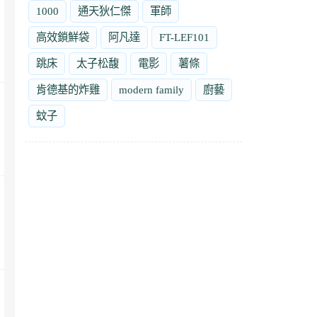
1000
通天狄仁傑
軍師
高效鎖鮮袋
阿凡達
FT-LEF101
跳床
太子松馥
電影
薯條
肯德基的炸雞
modern family
廚藝
蚊子