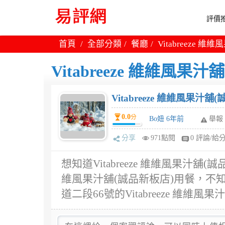
評價推
首頁
全部分類
餐廳
Vitabreeze
Vitabreeze 維維風
Vitabreeze 維維風果汁
0.0
分
Bo妞 6年前
舉報
分享
971點閱
0 評論/給
想知道Vitabreeze 維維風果汁舖(
維風果汁舖(誠品新板店)用餐，不
道二段66號的Vitabreeze 維