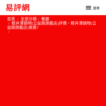
選單
首頁
全部分類
餐廳
輕井澤鍋物(公益路旗艦店)評價，輕井澤鍋物(公
益路旗艦店)推薦?