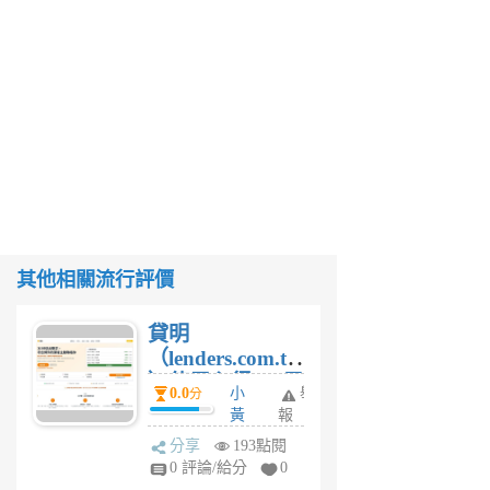
其他相關流行評價
貸明
（lenders.com.tw
）使用心得 — 民
0.0
小
舉
分
間貸款比較平台
黃
報
體驗
蜂
分享
193點閱
1
0 評論/給分
0
個