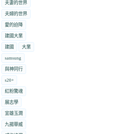
夫妻的世界
夫婦的世界
愛的迫降
建國大業
建國
大業
samsung
與神同行
s20+
紅粉驚魂
展志學
宜雄玉潤
九揚華威