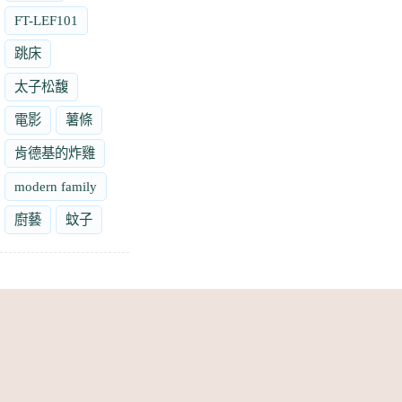
FT-LEF101
跳床
太子松馥
電影
薯條
肯德基的炸雞
modern family
廚藝
蚊子