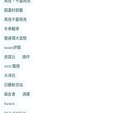
再見，不要再見
甜妻好廚藝
再見不要再見
冬季戰爭
健身環大冒險
tinder評價
皮諾丘
操作
AOC電視
大淨氏
日勝新京站
森友會
清運
Switch
DCS-8300LH