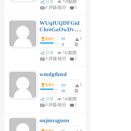
分享
728點閱
gl
0 評論/給分
1
gy
6
WUqIUQDFGid
個
ChreGaOwDv
月
前
dY
0.0
Sf
舉
分
X
報
Pe
分享
742點閱
Jc
0 評論/給分
1
cf
v
wmdgtlznsl
R
P
0.0
yo
舉
分
m
eh
報
v
ld
A
分享
746點閱
gy
V
0 評論/給分
1
ik
G
6
6
oujmxsguon
個
個
月
月