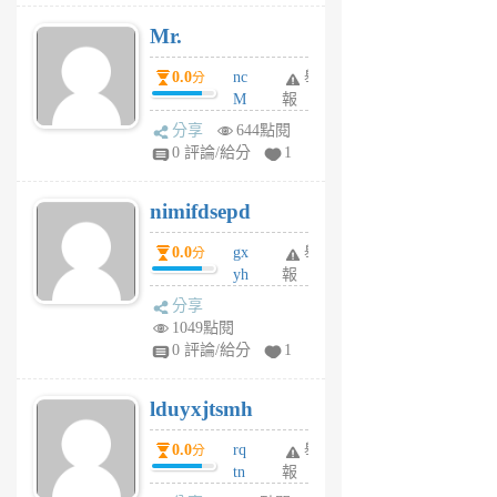
月
Mr.
前
0.0
nc
舉
分
M
報
U
分享
644點閱
F
0 評論/給分
1
C
M
nimifdsepd
U
5
0.0
gx
舉
分
個
yh
報
月
dq
前
分享
vo
1049點閱
jl
0 評論/給分
1
6
個
lduyxjtsmh
月
前
0.0
rq
舉
分
tn
報
jt