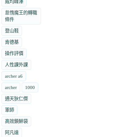
威均峰澤
怠惰魔王的轉職
條件
登山鞋
肯德基
操作評價
人性課外課
archer a6
archer
1000
通天狄仁傑
軍師
高效鎖鮮袋
阿凡達