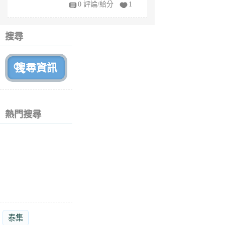
fy
0 評論/給分
1
fe
6
個
搜尋
月
前
熱門搜尋
泰集