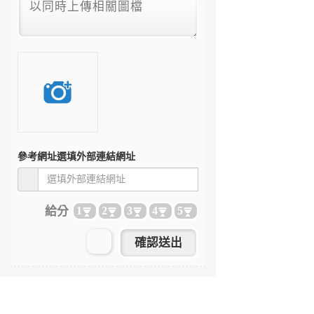
參考網址
選填外部連結網址
給分
1
2
3
4
5