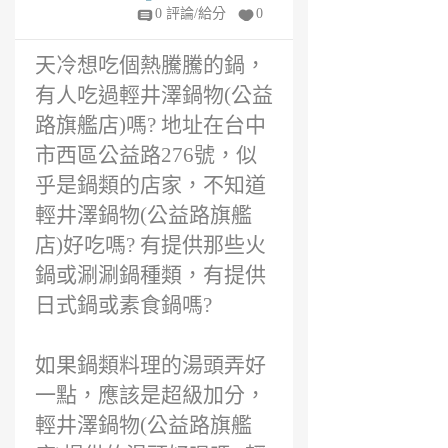
年
0 評論/給分
0
前
天冷想吃個熱騰騰的鍋，
有人吃過輕井澤鍋物(公益
路旗艦店)嗎? 地址在台中
市西區公益路276號，似
乎是鍋類的店家，不知道
輕井澤鍋物(公益路旗艦
店)好吃嗎? 有提供那些火
鍋或涮涮鍋種類，有提供
日式鍋或素食鍋嗎?
如果鍋類料理的湯頭弄好
一點，應該是超級加分，
輕井澤鍋物(公益路旗艦