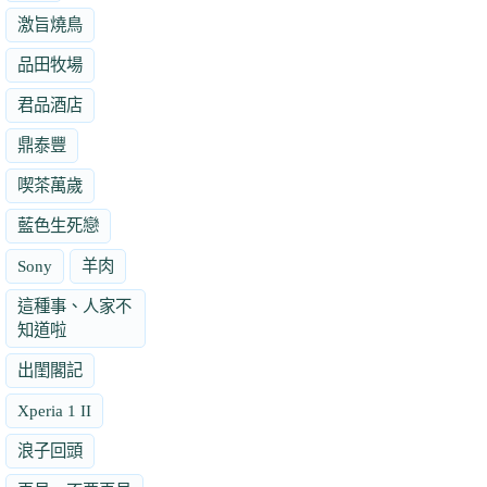
激旨燒鳥
品田牧場
君品酒店
鼎泰豐
喫茶萬歲
藍色生死戀
Sony
羊肉
這種事、人家不
知道啦
出閨閣記
Xperia 1 II
浪子回頭