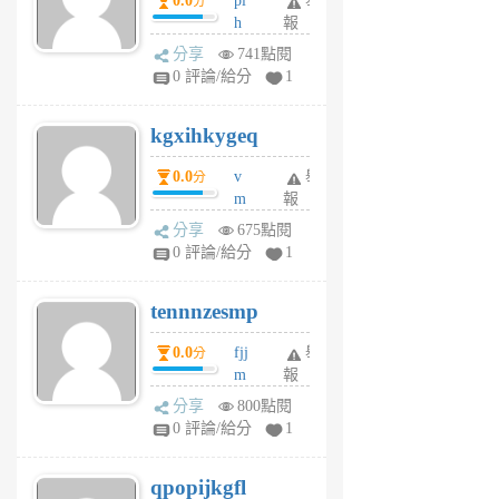
0.0
pl
舉
分
前
前
h
報
wi
分享
741點閱
w
0 評論/給分
1
sh
uq
kgxihkygeq
6
個
0.0
v
舉
分
月
m
報
前
sg
分享
675點閱
sr
0 評論/給分
1
vg
pn
tennnzesmp
6
個
0.0
fjj
舉
分
月
m
報
前
w
分享
800點閱
rs
0 評論/給分
1
uy
j
qpopijkgfl
6