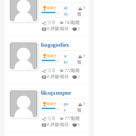
個
0.0
sh
舉
分
月
rls
報
前
k
分享
745點閱
m
0 評論/給分
1
zt
g
hugsgodiex
6
個
0.0
w
舉
分
月
ke
報
前
rv
分享
772點閱
pj
0 評論/給分
1
qf
r
liksqxmqmr
6
個
0.0
pn
舉
分
月
v
報
前
wt
分享
777點閱
sv
0 評論/給分
1
jd
j