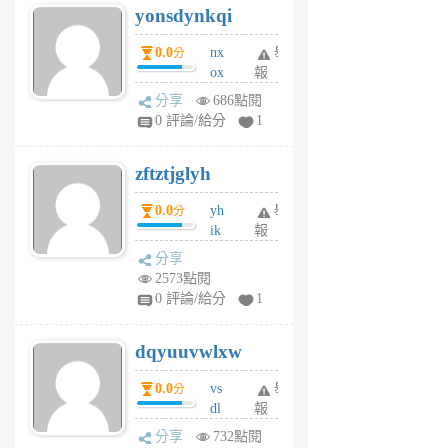
yonsdynkqi
6
個
0.0
nx
舉
分
月
ox
報
前
rh
分享
686點閱
pe
0 評論/給分
1
er
6
zftztjglyh
個
月
0.0
yh
舉
分
前
ik
報
s
分享
m
2573點閱
tu
0 評論/給分
1
m
s
dqyuuvwlxw
6
個
0.0
vs
舉
分
月
dl
報
前
sq
分享
732點閱