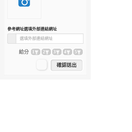
參考網址
選填外部連結網址
給分
1
2
3
4
5