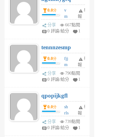
個
0.0
v
舉
分
月
m
報
前
sg
分享
667點閱
sr
0 評論/給分
1
vg
pn
tennnzesmp
6
個
0.0
fjj
舉
分
月
m
報
前
w
分享
790點閱
rs
0 評論/給分
1
uy
j
qpopijkgfl
6
個
0.0
sh
舉
分
月
rls
報
前
k
分享
739點閱
m
0 評論/給分
1
zt