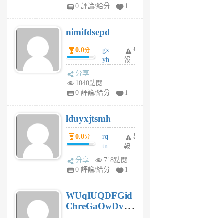
F
0 評論/給分
1
C
M
nimifdsepd
U
5
0.0
gx
舉
分
個
yh
報
月
dq
前
分享
vo
1040點閱
jl
0 評論/給分
1
6
個
lduyxjtsmh
月
前
0.0
rq
舉
分
tn
報
jt
分享
718點閱
gl
0 評論/給分
1
gy
6
WUqIUQDFGid
個
ChreGaOwDv
月
前
dY