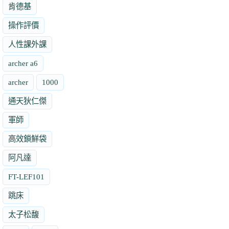
肯德基
操作評價
人性課外課
archer a6
archer
1000
通天狄仁傑
軍師
高效鎖鮮袋
阿凡達
FT-LEF101
跳床
太子松馥