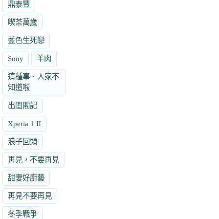
鼎泰豐
喫茶萬歲
藍色生死戀
Sony
羊肉
這種事、人家不
知道啦
出閨閣記
Xperia 1 II
浪子回頭
再見，不要再見
甜妻好廚藝
再見不要再見
冬季戰爭