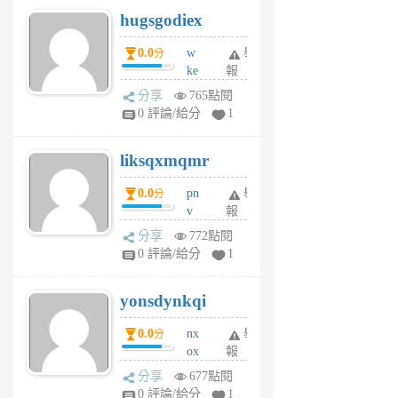
g
hugsgodiex
6
個
0.0
w
舉
分
月
ke
報
前
rv
分享
765點閱
pj
0 評論/給分
1
qf
r
liksqxmqmr
6
個
0.0
pn
舉
分
月
v
報
前
wt
分享
772點閱
sv
0 評論/給分
1
jd
j
yonsdynkqi
6
個
0.0
nx
舉
分
月
ox
報
前
rh
分享
677點閱
pe
0 評論/給分
1