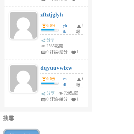
er
6
zftztjglyh
個
月
0.0
yh
舉
分
前
ik
報
s
分享
m
2565點閱
tu
0 評論/給分
1
m
s
dqyuuvwlxw
6
個
0.0
vs
舉
分
月
dl
報
前
sq
分享
728點閱
fy
0 評論/給分
1
fe
6
個
搜尋
月
前