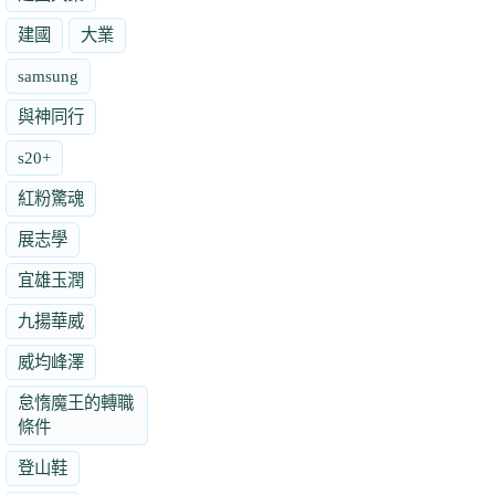
建國
大業
samsung
與神同行
s20+
紅粉驚魂
展志學
宜雄玉潤
九揚華威
威均峰澤
怠惰魔王的轉職
條件
登山鞋