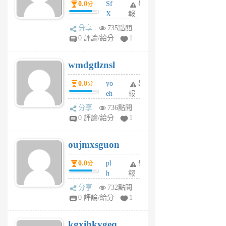
0.0
Sf
舉
分
X
報
Pe
分享
735點閱
Jc
0 評論/給分
1
cf
v
wmdgtlznsl
R
P
0.0
yo
舉
分
m
eh
報
v
ld
A
分享
736點閱
gy
V
0 評論/給分
1
ik
G
6
6
oujmxsguon
個
個
月
月
0.0
pl
舉
分
前
前
h
報
wi
分享
732點閱
w
0 評論/給分
1
sh
uq
kgxihkygeq
6