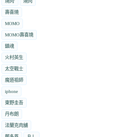
燒肉'
燒肉
壽喜燒
MOMO
MOMO壽喜燒
鎮魂
火村英生
太空戰士
魔道祖師
iphone
東野圭吾
丹布朗
法蘭克肉舖
鄭多燕
ＢＬ