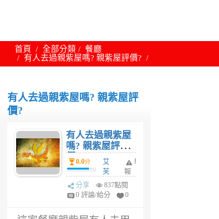
首頁
全部分類
餐廳
有人去過親紫屋嗎? 親紫屋評價?
有人去過親紫屋嗎? 親紫屋評
價?
有人去過親紫屋
嗎? 親紫屋評
價?
0.0
艾
舉
分
芙
報
琳
分享
837點閱
6
0 評論/給分
0
年
前