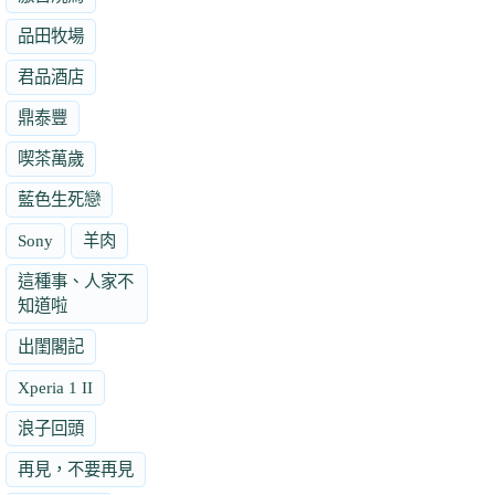
品田牧場
君品酒店
鼎泰豐
喫茶萬歲
藍色生死戀
Sony
羊肉
這種事、人家不
知道啦
出閨閣記
Xperia 1 II
浪子回頭
再見，不要再見