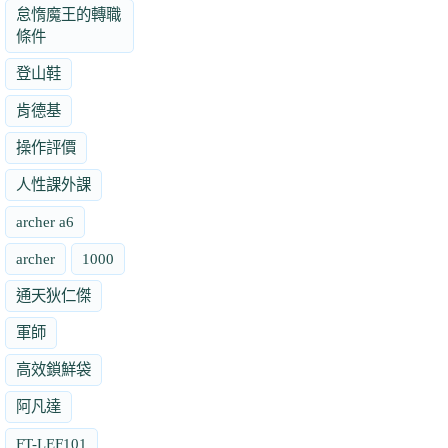
怠惰魔王的轉職
條件
登山鞋
肯德基
操作評價
人性課外課
archer a6
archer
1000
通天狄仁傑
軍師
高效鎖鮮袋
阿凡達
FT-LEF101