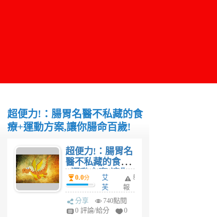
超便力!：腸胃名醫不私藏的食
療+運動方案,讓你腸命百歲!
超便力!：腸胃名
醫不私藏的食療
+運動方案,讓你
0.0
艾
舉
分
腸命百歲!
芙
報
琳
分享
740點閱
5
0 評論/給分
0
年