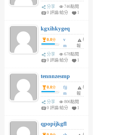
wi
分享
746點閱
w
0 評論/給分
1
sh
uq
kgxihkygeq
6
個
0.0
v
舉
分
月
m
報
前
sg
分享
678點閱
sr
0 評論/給分
1
vg
pn
tennnzesmp
6
個
0.0
fjj
舉
分
月
m
報
前
w
分享
806點閱
rs
0 評論/給分
1
uy
j
qpopijkgfl
6
個
0.0
sh
舉