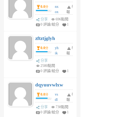
個
0.0
nx
舉
分
月
ox
報
前
rh
分享
696點閱
pe
0 評論/給分
1
er
6
zftztjglyh
個
月
0.0
yh
舉
分
前
ik
報
s
分享
m
2580點閱
tu
0 評論/給分
1
m
s
dqyuuvwlxw
6
個
0.0
vs
舉
分
月
dl
報
前
sq
分享
738點閱
fy
0 評論/給分
1
fe