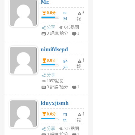
Mr.
前
0.0
nc
舉
分
M
報
U
分享
645點閱
F
0 評論/給分
1
C
M
nimifdsepd
U
5
0.0
gx
舉
分
個
yh
報
月
dq
前
分享
vo
1052點閱
jl
0 評論/給分
1
6
個
lduyxjtsmh
月
前
0.0
rq
舉
分
tn
報
jt
分享
737點閱
gl
0 評論/給分
1