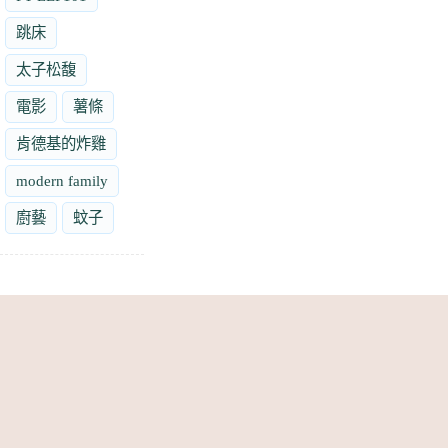
跳床
太子松馥
電影
薯條
肯德基的炸雞
modern family
廚藝
蚊子