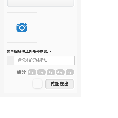
參考網址
選填外部連結網址
給分
1
2
3
4
5