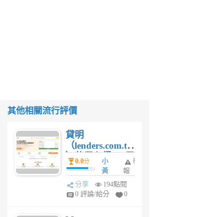
其他相關流行評價
貸明
（lenders.com.tw
）使用心得 — 民
0.0
小
舉
分
間貸款比較平台
黃
報
體驗
蜂
分享
194點閱
1
0 評論/給分
0
個
月