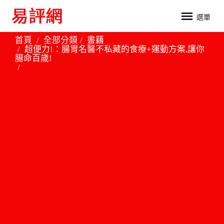
選單
首頁
全部分類
書籍
超便力!：腸胃名醫不私藏的食療+運動方案,讓你
腸命百歲!