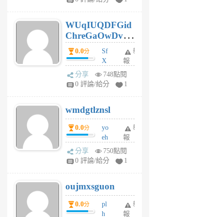
gy
6
WUqIUQDFGid
個
ChreGaOwDv
月
前
dY
0.0
Sf
舉
分
X
報
Pe
分享
748點閱
Jc
0 評論/給分
1
cf
v
wmdgtlznsl
R
P
0.0
yo
舉
分
m
eh
報
v
ld
A
分享
750點閱
gy
V
0 評論/給分
1
ik
G
6
6
oujmxsguon
個
個
月
月
0.0
pl
舉
分
前
前
h
報