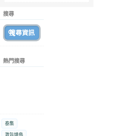
6
個
搜尋
月
前
熱門搜尋
泰集
激旨燒鳥