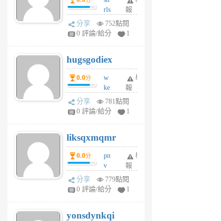
分
月
rls
報
前
k
分享
752點閱
m
0 評論/給分
1
zt
g
hugsgodiex
6
個
0.0
w
舉
分
月
ke
報
前
rv
分享
781點閱
pj
0 評論/給分
1
qf
r
liksqxmqmr
6
個
0.0
pn
舉
分
月
v
報
前
wt
分享
779點閱
sv
0 評論/給分
1
jd
j
yonsdynkqi
6