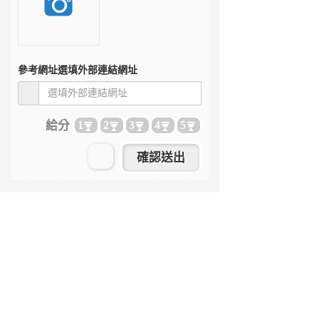
參考網址
選填外部連結網址
給分
1
2
3
4
5