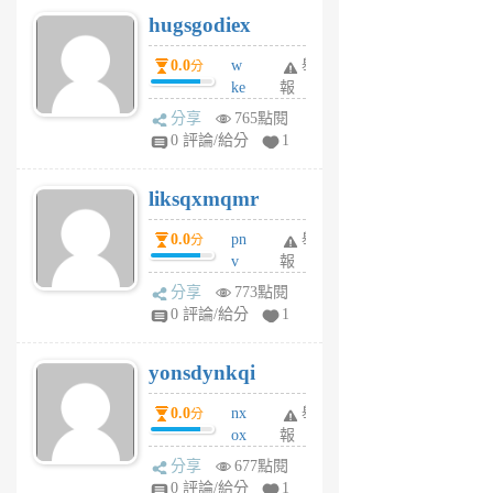
g
hugsgodiex
6
個
0.0
w
舉
分
月
ke
報
前
rv
分享
765點閱
pj
0 評論/給分
1
qf
r
liksqxmqmr
6
個
0.0
pn
舉
分
月
v
報
前
wt
分享
773點閱
sv
0 評論/給分
1
jd
j
yonsdynkqi
6
個
0.0
nx
舉
分
月
ox
報
前
rh
分享
677點閱
pe
0 評論/給分
1