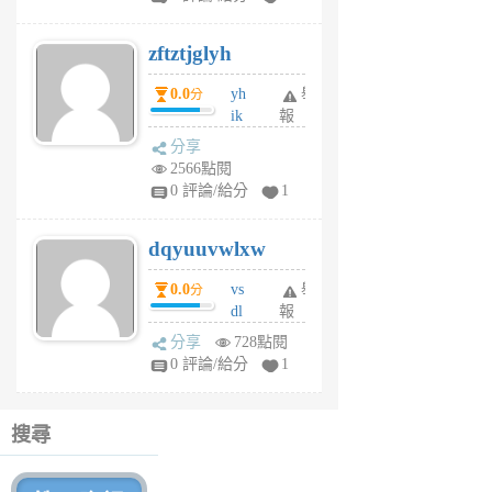
er
6
zftztjglyh
個
月
0.0
yh
舉
分
前
ik
報
s
分享
m
2566點閱
tu
0 評論/給分
1
m
s
dqyuuvwlxw
6
個
0.0
vs
舉
分
月
dl
報
前
sq
分享
728點閱
fy
0 評論/給分
1
fe
6
個
搜尋
月
前