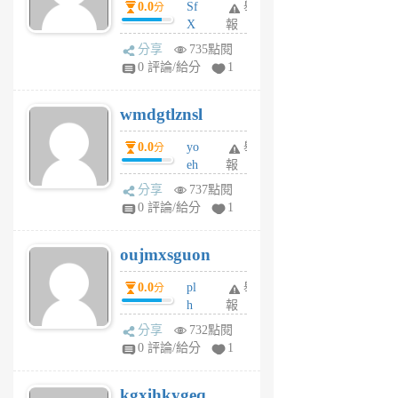
0.0
Sf
舉
分
X
報
Pe
分享
735點閱
Jc
0 評論/給分
1
cf
v
wmdgtlznsl
R
P
0.0
yo
舉
分
m
eh
報
v
ld
A
分享
737點閱
gy
V
0 評論/給分
1
ik
G
6
6
oujmxsguon
個
個
月
月
0.0
pl
舉
分
前
前
h
報
wi
分享
732點閱
w
0 評論/給分
1
sh
uq
kgxihkygeq
6