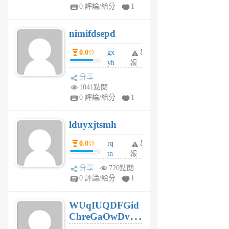
F
0 評論/給分
1
C
M
nimifdsepd
U
5
0.0
gx
舉
分
個
yh
報
月
dq
前
分享
vo
1041點閱
jl
0 評論/給分
1
6
個
lduyxjtsmh
月
前
0.0
rq
舉
分
tn
報
jt
分享
720點閱
gl
0 評論/給分
1
gy
6
WUqIUQDFGid
個
ChreGaOwDv
月
前
dY