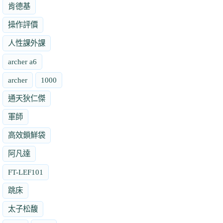
肯德基
操作評價
人性課外課
archer a6
archer
1000
通天狄仁傑
軍師
高效鎖鮮袋
阿凡達
FT-LEF101
跳床
太子松馥