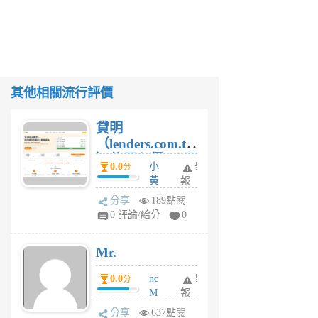
其他相關流行評價
貸明
（lenders.com.tw
）使用心得 — 民
0.0
小
舉
分
間貸款比較平台
黃
報
體驗
蜂
分享
189點閱
1
0 評論/給分
0
個
月
Mr.
前
0.0
nc
舉
分
M
報
U
分享
637點閱