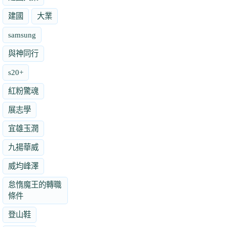
建國
大業
samsung
與神同行
s20+
紅粉驚魂
展志學
宜雄玉潤
九揚華威
威均峰澤
怠惰魔王的轉職
條件
登山鞋