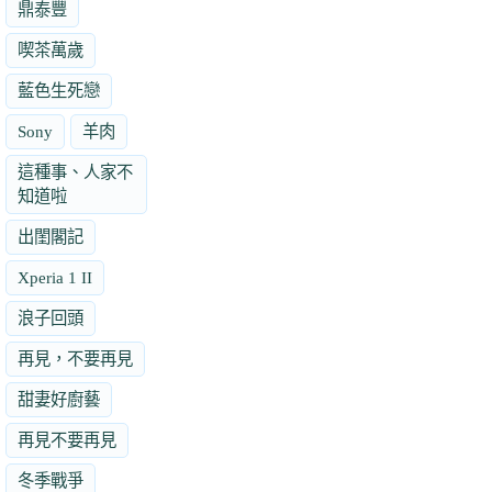
鼎泰豐
喫茶萬歲
藍色生死戀
Sony
羊肉
這種事、人家不
知道啦
出閨閣記
Xperia 1 II
浪子回頭
再見，不要再見
甜妻好廚藝
再見不要再見
冬季戰爭