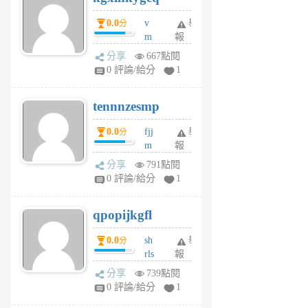
個
0.0
v
舉
分
月
m
報
前
sg
分享
667點閱
sr
0 評論/給分
1
vg
pn
tennnzesmp
6
個
0.0
fjj
舉
分
月
m
報
前
w
分享
791點閱
rs
0 評論/給分
1
uy
j
qpopijkgfl
6
個
0.0
sh
舉
分
月
rls
報
前
k
分享
739點閱
m
0 評論/給分
1
zt