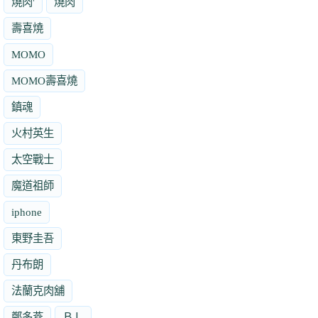
燒肉'
燒肉
壽喜燒
MOMO
MOMO壽喜燒
鎮魂
火村英生
太空戰士
魔道祖師
iphone
東野圭吾
丹布朗
法蘭克肉舖
鄭多燕
ＢＬ