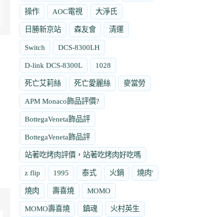
操作
AOC電視
大淨氏
日勝新京站
森友會
清運
Switch
DCS-8300LH
D-link DCS-8300L
1028
死亡艾莉絲
死亡愛麗絲
麥當勞
APM Monaco飾品評價?
BottegaVeneta飾品評
BottegaVeneta飾品評
站著吃烤肉評價，站著吃烤肉好吃嗎
z flip
1995
泰式
火鍋
燒肉'
燒肉
壽喜燒
MOMO
MOMO壽喜燒
鎮魂
火村英生