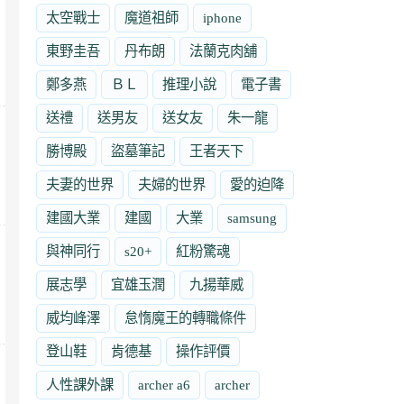
太空戰士
魔道祖師
iphone
東野圭吾
丹布朗
法蘭克肉舖
鄭多燕
ＢＬ
推理小說
電子書
送禮
送男友
送女友
朱一龍
勝博殿
盜墓筆記
王者天下
夫妻的世界
夫婦的世界
愛的迫降
建國大業
建國
大業
samsung
與神同行
s20+
紅粉驚魂
展志學
宜雄玉潤
九揚華威
威均峰澤
怠惰魔王的轉職條件
登山鞋
肯德基
操作評價
人性課外課
archer a6
archer