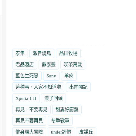
泰集
激旨燒鳥
品田牧場
君品酒店
鼎泰豐
喫茶萬歲
藍色生死戀
Sony
羊肉
這種事、人家不知道啦
出閨閣記
Xperia 1 II
浪子回頭
再見，不要再見
甜妻好廚藝
再見不要再見
冬季戰爭
健身環大冒險
tinder評價
皮諾丘