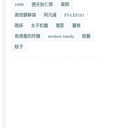
1000
通天狄仁傑
軍師
高效鎖鮮袋
阿凡達
FT-LEF101
跳床
太子松馥
電影
薯條
肯德基的炸雞
modern family
廚藝
蚊子