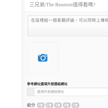
三兄弟/The Reunion值得看嗎?
參考網址
選填外部連結網址
給分
1
2
3
4
5