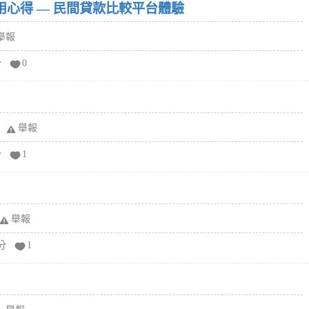
w）使用心得 — 民間貸款比較平台體驗
舉報
分
0
舉報
分
1
舉報
分
1