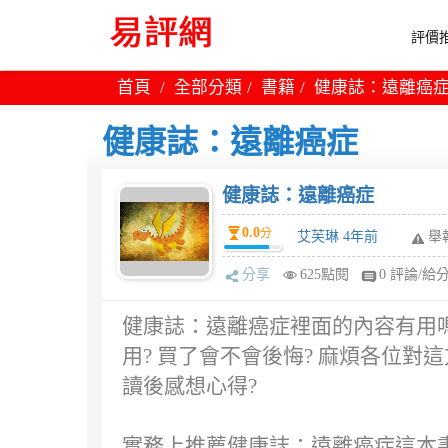
評價推
首頁
全部分類
書籍
健康誌：遠離癌
健康誌：遠離癌症
健康誌：遠離癌症
0.0
分
艾芙琳 4年前
舉
分享
625點閱
0 評論/給
健康誌：遠離癌症裡面的內容有用嗎
用? 買了會不會後悔? 麻煩各位
讀後感想心得?
實務上推薦健康誌：遠離癌症這本書