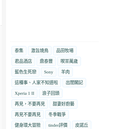
泰集
激旨燒鳥
品田牧場
君品酒店
鼎泰豐
喫茶萬歲
藍色生死戀
Sony
羊肉
這種事、人家不知道啦
出閨閣記
Xperia 1 II
浪子回頭
再見，不要再見
甜妻好廚藝
再見不要再見
冬季戰爭
健身環大冒險
tinder評價
皮諾丘