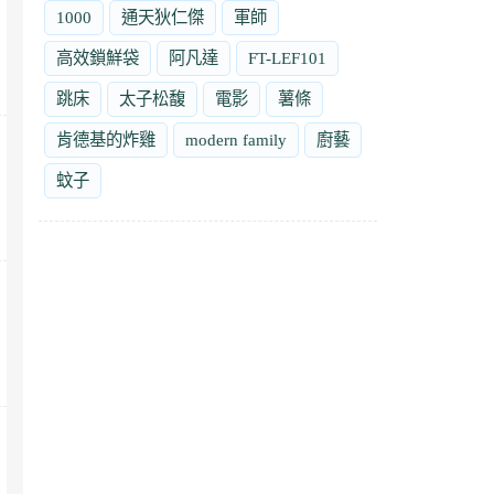
1000
通天狄仁傑
軍師
高效鎖鮮袋
阿凡達
FT-LEF101
跳床
太子松馥
電影
薯條
肯德基的炸雞
modern family
廚藝
蚊子