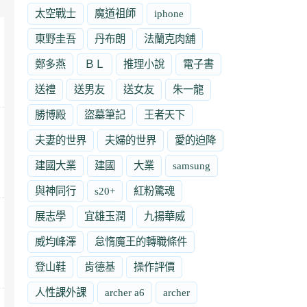
太空戰士
魔道祖師
iphone
東野圭吾
丹布朗
法蘭克肉舖
鄭多燕
ＢＬ
推理小說
電子書
送禮
送男友
送女友
朱一龍
勝博殿
盜墓筆記
王者天下
夫妻的世界
夫婦的世界
愛的迫降
建國大業
建國
大業
samsung
與神同行
s20+
紅粉驚魂
展志學
宜雄玉潤
九揚華威
威均峰澤
怠惰魔王的轉職條件
登山鞋
肯德基
操作評價
人性課外課
archer a6
archer