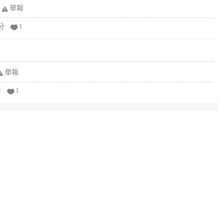
舉報
分
1
舉報
分
1