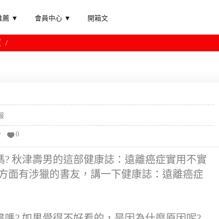
薦 ▼
會員中心 ▼
開箱文
症
報
分
0
? 秋津壽男的這部健康誌：遠離癌症實用不實
對這方面有涉獵的書友，講一下健康誌：遠離癌症
嗎? 如果覺得不好看的，是因為什麼原因呢?