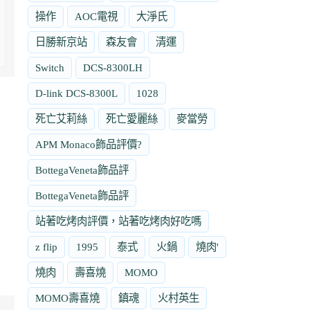
操作
AOC電視
大淨氏
日勝新京站
森友會
清運
Switch
DCS-8300LH
D-link DCS-8300L
1028
死亡艾莉絲
死亡愛麗絲
麥當勞
APM Monaco飾品評價?
BottegaVeneta飾品評
BottegaVeneta飾品評
站著吃烤肉評價，站著吃烤肉好吃嗎
z flip
1995
泰式
火鍋
燒肉'
燒肉
壽喜燒
MOMO
MOMO壽喜燒
鎮魂
火村英生