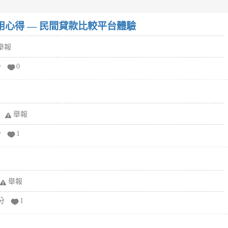
w）使用心得 — 民間貸款比較平台體驗
舉報
分
0
舉報
分
1
舉報
分
1