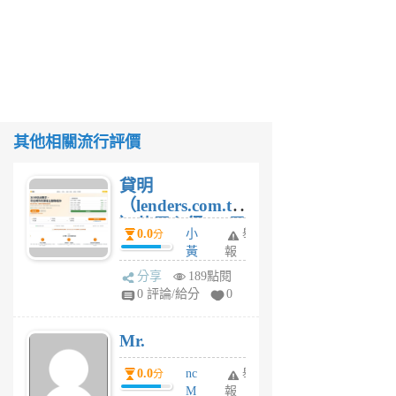
其他相關流行評價
貸明
（lenders.com.tw
）使用心得 — 民
0.0
小
舉
分
間貸款比較平台
黃
報
體驗
蜂
分享
189點閱
1
0 評論/給分
0
個
月
Mr.
前
0.0
nc
舉
分
M
報