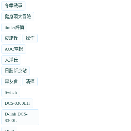
冬季戰爭
健身環大冒險
tinder評價
皮諾丘
操作
AOC電視
大淨氏
日勝新京站
森友會
清運
Switch
DCS-8300LH
D-link DCS-
8300L