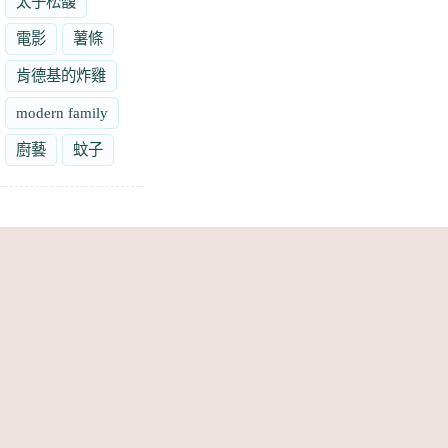
太子松馥
電影
薯條
肯德基的炸雞
modern family
廚藝
蚊子