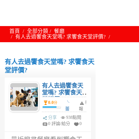
首頁
全部分類
餐廳
有人去過饗食天堂嗎? 求饗食天堂評價?
有人去過饗食天堂嗎? 求饗食天
堂評價?
有人去過饗食天
堂嗎? 求饗食天
堂評價?
0.0
╰
舉
分
蕾
報
絲
分享
938點閱
小
0 評論/給分
0
妹
ノ