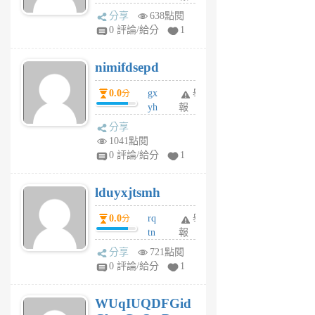
U
分享
638點閱
F
0 評論/給分
1
C
M
nimifdsepd
U
5
0.0
gx
舉
分
個
yh
報
月
dq
前
分享
vo
1041點閱
jl
0 評論/給分
1
6
個
lduyxjtsmh
月
前
0.0
rq
舉
分
tn
報
jt
分享
721點閱
gl
0 評論/給分
1
gy
6
WUqIUQDFGid
個