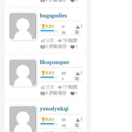
zt
g
hugsgodiex
6
個
0.0
w
舉
分
月
ke
報
前
rv
分享
765點閱
pj
0 評論/給分
1
qf
r
liksqxmqmr
6
個
0.0
pn
舉
分
月
v
報
前
wt
分享
773點閱
sv
0 評論/給分
1
jd
j
yonsdynkqi
6
個
0.0
nx
舉
分
月
ox
報
前
rh