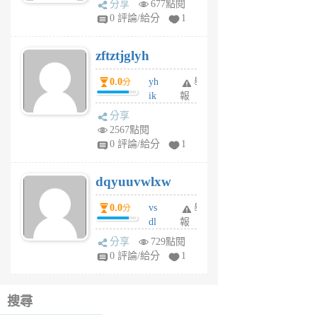
分享
677點閱
pe
0 評論/給分
1
er
6
zftztjglyh
個
月
0.0
yh
舉
分
前
ik
報
s
分享
m
2567點閱
tu
0 評論/給分
1
m
s
dqyuuvwlxw
6
個
0.0
vs
舉
分
月
dl
報
前
sq
分享
729點閱
fy
0 評論/給分
1
fe
6
個
搜尋
月