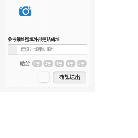
參考網址
選填外部連結網址
給分
1
2
3
4
5