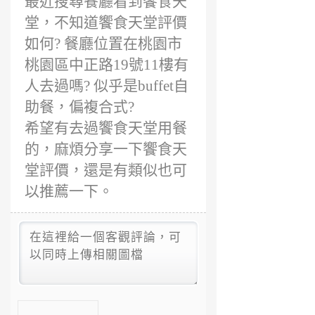
最近搜尋餐廳看到饗食天
6
年
堂，不知道饗食天堂評價
前
如何? 餐廳位置在桃園市
桃園區中正路19號11樓有
人去過嗎? 似乎是buffet自
助餐，偏複合式?
希望有去過饗食天堂用餐
的，麻煩分享一下饗食天
堂評價，還是有類似也可
以推薦一下。