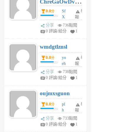
ChreGaOwDv
月
前
dY
0.0
Sf
舉
分
X
報
Pe
分享
736點閱
Jc
0 評論/給分
1
cf
v
wmdgtlznsl
R
P
0.0
yo
舉
分
m
eh
報
v
ld
A
分享
738點閱
gy
V
0 評論/給分
1
ik
G
6
6
oujmxsguon
個
個
月
月
0.0
pl
舉
分
前
前
h
報
wi
分享
733點閱
w
0 評論/給分
1
sh