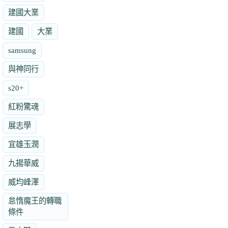
建國大業
建國
大業
samsung
與神同行
s20+
紅粉驚魂
展志學
宜雄玉潤
九揚華威
威均峰澤
怠惰魔王的轉職
條件