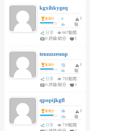
uq
kgxihkygeq
6
個
0.0
v
舉
分
月
m
報
前
sg
分享
667點閱
sr
0 評論/給分
1
vg
pn
tennnzesmp
6
個
0.0
fjj
舉
分
月
m
報
前
w
分享
792點閱
rs
0 評論/給分
1
uy
j
qpopijkgfl
6
個
0.0
sh
舉
分
月
rls
報
前
k
分享
739點閱
m
0 評論/給分
1