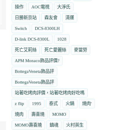
操作
AOC電視
大淨氏
日勝新京站
森友會
清運
Switch
DCS-8300LH
D-link DCS-8300L
1028
死亡艾莉絲
死亡愛麗絲
麥當勞
APM Monaco飾品評價?
BottegaVeneta飾品評
BottegaVeneta飾品評
站著吃烤肉評價，站著吃烤肉好吃嗎
z flip
1995
泰式
火鍋
燒肉'
燒肉
壽喜燒
MOMO
MOMO壽喜燒
鎮魂
火村英生