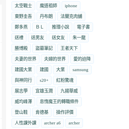
太空戰士
魔道祖師
iphone
東野圭吾
丹布朗
法蘭克肉舖
鄭多燕
ＢＬ
推理小說
電子書
送禮
送男友
送女友
朱一龍
勝博殿
盜墓筆記
王者天下
夫妻的世界
夫婦的世界
愛的迫降
建國大業
建國
大業
samsung
與神同行
s20+
紅粉驚魂
展志學
宜雄玉潤
九揚華威
威均峰澤
怠惰魔王的轉職條件
登山鞋
肯德基
操作評價
人性課外課
archer a6
archer