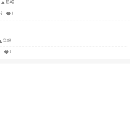
舉報
分
1
舉報
分
1