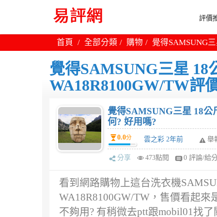
評價推
首頁
全部分類
購物
覺得SAMSUNG三
覺得SAMSUNG三星 1
WA18R8100GW/TW評
覺得SAMSUNG三星 18公
何? 好用嗎?
0.0
分
雲之彩 2年前
舉
分享
473點閱
0 評論/給
看到網路購物上這台洗衣機SAMSU
WA18R8100GW/TW，售價看起
不夠用? 有稍微去ptt跟mobil