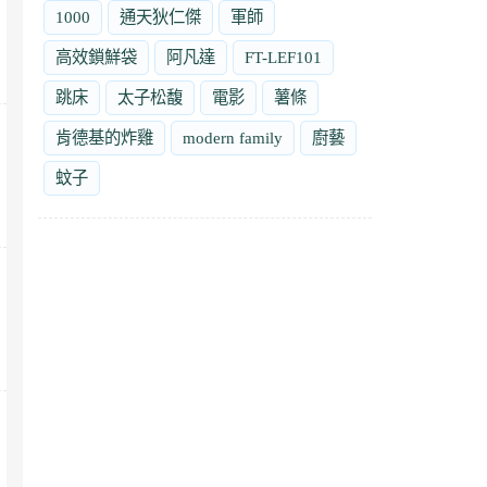
1000
通天狄仁傑
軍師
高效鎖鮮袋
阿凡達
FT-LEF101
跳床
太子松馥
電影
薯條
肯德基的炸雞
modern family
廚藝
蚊子