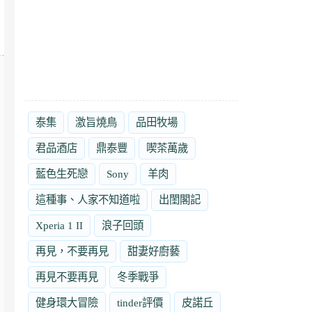
泰集
激旨燒鳥
品田牧場
君品酒店
鼎泰豐
喫茶萬歲
藍色生死戀
Sony
羊肉
這種事、人家不知道啦
出閨閣記
Xperia 1 II
浪子回頭
再見，不要再見
甜妻好廚藝
再見不要再見
冬季戰爭
健身環大冒險
tinder評價
皮諾丘