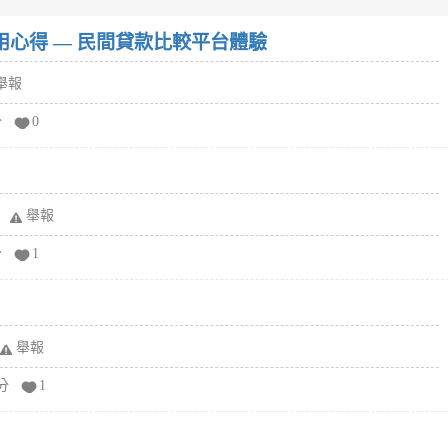
w）使用心得 — 民間貸款比較平台體驗
舉報
分
0
舉報
分
1
舉報
分
1