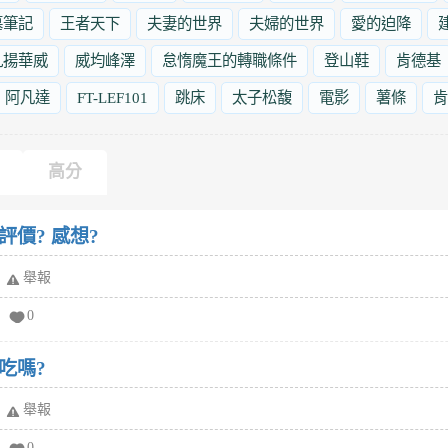
墓筆記
王者天下
夫妻的世界
夫婦的世界
愛的迫降
九揚華威
威均峰澤
怠惰魔王的轉職條件
登山鞋
肯德基
阿凡達
FT-LEF101
跳床
太子松馥
電影
薯條
肯
高分
價? 感想?
舉報
0
吃嗎?
舉報
0