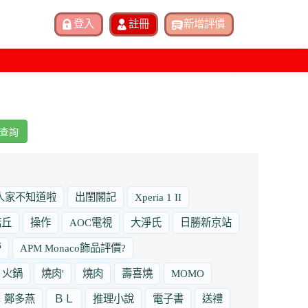
查詢
人家不知道啦
出閨閣記
Xperia 1 II
諾丘
操作
AOC電視
大淨氏
日勝新京站
勞
APM Monaco飾品評價?
火鍋
燒肉'
燒肉
壽喜燒
MOMO
鄭多燕
ＢＬ
推理小說
電子書
送禮