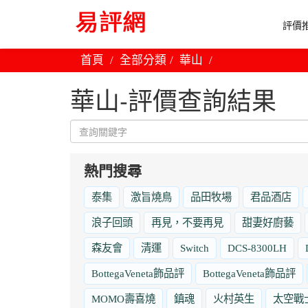
評價推
首頁
全部分類
華山
華山-評價查詢結果
熱門搜尋
泰集
激旨燒鳥
品田牧場
君品酒店
浪子回頭
再見，不要再見
甜妻好廚藝
森友會
清運
Switch
DCS-8300LH
BottegaVeneta飾品評
BottegaVeneta飾品評
MOMO壽喜燒
鎮魂
火村英生
太空戰