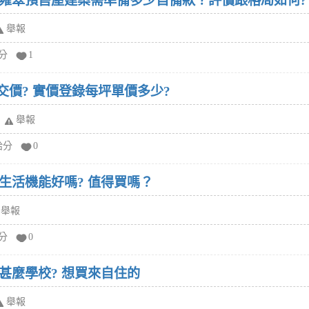
雍翠預售屋建案需準備多少自備款？評價跟格局如何?
舉報
給分
1
交價? 實價登錄每坪單價多少?
舉報
給分
0
生活機能好嗎? 值得買嗎？
舉報
給分
0
甚麼學校? 想買來自住的
舉報