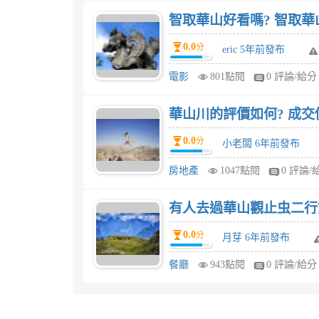
智取華山好看嗎? 智取華
0.0
分
eric 5年前發布
電影
801點閱
0 評論/給分
華山川的評價如何? 成交
0.0
分
小老闆 6年前發布
房地產
1047點閱
0 評論/
有人去過華山觀止虫二行
0.0
分
月芽 6年前發布
餐廳
943點閱
0 評論/給分