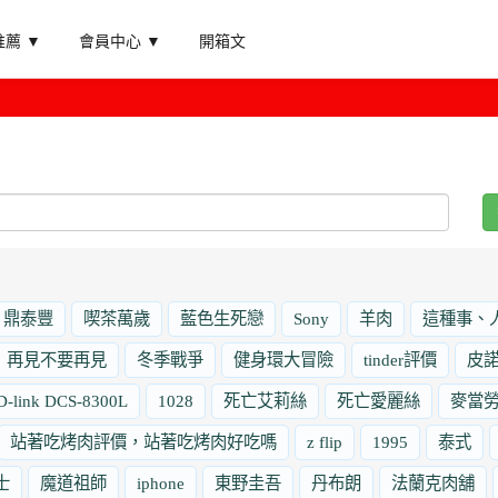
薦 ▼
會員中心 ▼
開箱文
鼎泰豐
喫茶萬歲
藍色生死戀
Sony
羊肉
這種事、
再見不要再見
冬季戰爭
健身環大冒險
tinder評價
皮
D-link DCS-8300L
1028
死亡艾莉絲
死亡愛麗絲
麥當
站著吃烤肉評價，站著吃烤肉好吃嗎
z flip
1995
泰式
士
魔道祖師
iphone
東野圭吾
丹布朗
法蘭克肉舖