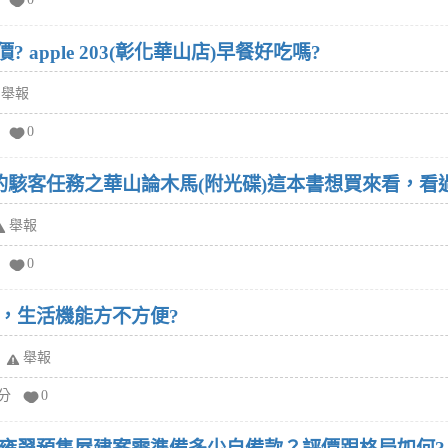
評價? apple 203(彰化華山店)早餐好吃嗎?
舉報
0
ke寫的駭客任務之華山論木馬(附光碟)這本書想買來看，
舉報
0
，生活機能方不方便?
舉報
給分
0