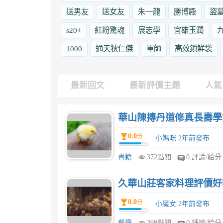
送男友
送女友
朱一龍
勝博殿
盜
s20+
紅粉驚魂
展志學
宜雄玉潤
1000
通天狄仁傑
軍師
高效鎖鮮袋
最新回文
最新評價主題
人氣
華山陳摶丹道修真長壽學評
0.0
分
小媽咪 2年前發布
書籍
372點閱
0 評論/給分
久華山莊客家料理評價好
0.0
分
小魔女 2年前發布
餐廳
399點閱
0 評論/給分