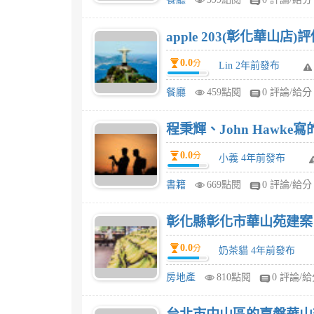
apple 203(彰化華山店)
0.0
分
Lin 2年前發布
餐廳
459點閱
0 評論/給分
程秉輝、John Haw
0.0
分
小義 4年前發布
書籍
669點閱
0 評論/給分
彰化縣彰化市華山苑建案
0.0
分
奶茶貓 4年前發布
房地產
810點閱
0 評論/