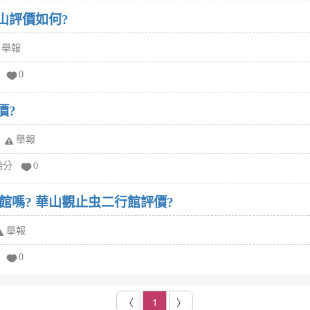
山評價如何?
舉報
0
價?
舉報
給分
0
館嗎? 華山觀止虫二行館評價?
舉報
0
〈
1
〉