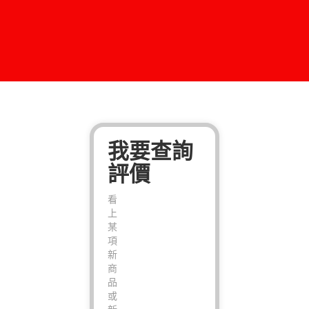
我要查詢
評價
看
上
某
項
新
商
品
或