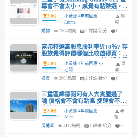
幕會不會太小，感覺有點難選，
跟S21 Ultra相比
3.0
小黃蜂 4年前回應
舉
分
Emma
報
購物
1504點閱
2 評論/給分
0
富邦特選高股息股利率近10％? 存
股族覺得評價哪個比較值得買：
00900、0056、00878，這3檔高股
3.0
小黃蜂 4年前回應 小
舉
分
息ETF購買心得?
老闆
報
投資
2803點閱
2 評論/給分
0
三重區緯德閱河有人去賞屋過了
嗎 價格會不會有點高 捷運會不會
太遠
3.0
小黃蜂 4年前回應
舉
分
Alice
報
房地產
2117點閱
1 評論/給分
0