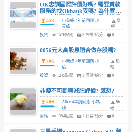
OK忠訓國際評價好嗎? 需要貸款
服務的找Okbank妥嗎? 為什麼選
OK忠訓國際? 分享下心得感想經
2.5
小黃蜂 4年前回應 小
舉
分
驗
黃蜂
報
投資
1576點閱
2 評論/給分
0
0056元大高股息適合做存股嗎?
3.0
小黃蜂 4年前回應 小
舉
分
倫
報
投資
1245點閱
1 評論/給分
0
非瘦不可斷糖減肥評價? 感想?
4.0
Alice 4年前回應 小媽
舉
分
咪
報
書籍
1394點閱
1 評論/給分
0
三星手機Samsung Galaxy S21 螢