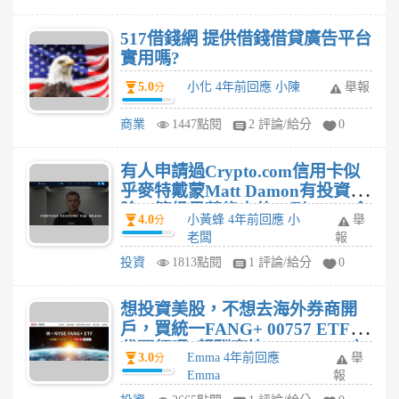
517借錢網 提供借錢借貸廣告平台
實用嗎?
5.0
小化 4年前回應 小陳
舉報
分
商業
1447點閱
2 評論/給分
0
有人申請過Crypto.com信用卡似
乎麥特戴蒙Matt Damon有投資秀
臉，等級是藍綠卡的，刷netflix會
4.0
小黃蜂 4年前回應 小
舉
分
過嗎，真的netflix、spotify免費?
老闆
報
投資
1813點閱
1 評論/給分
0
想投資美股，不想去海外券商開
戶，買統一FANG+ 00757 ETF替
代可行嗎?報酬率比VOO QQQ之
3.0
Emma 4年前回應
舉
分
類的如何?
Emma
報