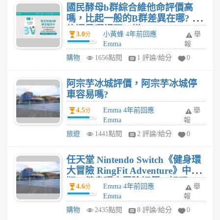
國民酵母b群綜合維他命評價高
嗎，比起一般的B群差異在哪? 價
格還是哪裡不一樣?
3.0
小黃蜂 4年前回應
舉
分
Emma
報
購物
1656點閱
1 評論/給分
0
阿宗芋冰城評價，阿宗芋冰城停
車容易嗎?
4.5
Emma 4年前回應
舉
分
Emma
報
旅遊
1441點閱
2 評論/給分
0
任天堂 Nintendo Switch《健身環
大冒險 RingFit Adventure》中文
版，健身環大冒險評價，好玩
4.6
Emma 4年前回應
舉
分
嗎?
Emma
報
購物
2435點閱
8 評論/給分
0