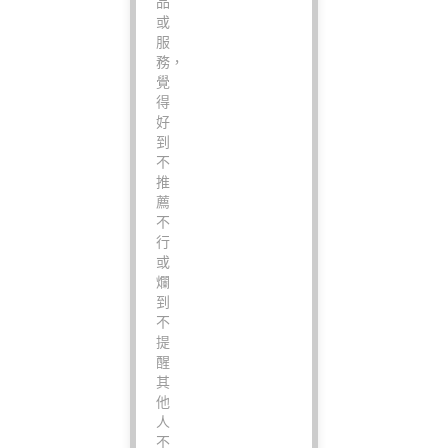
品
或
服
務，
覺
得
好
到
不
推
薦
不
行
或
爛
到
不
提
醒
其
他
人
不