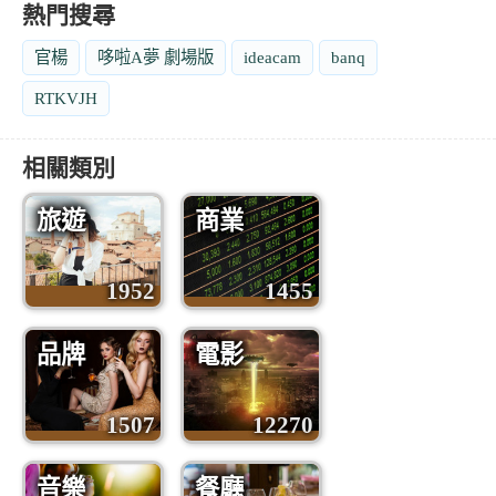
熱門搜尋
官楊
哆啦A夢 劇場版
ideacam
banq
RTKVJH
相關類別
旅遊
商業
1952
1455
品牌
電影
1507
12270
音樂
餐廳