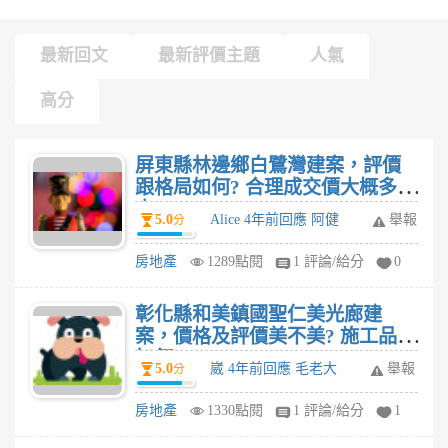
最新回文
最新評價主題
人氣
高分
屏東縣林邊鄉白鷺灣建案，評價
跟格局如何? 合理成交價大概多
少?
5.0
Alice 4年前回應 阿健
舉報
分
房地產
1289點閱
1 評論/給分
0
彰化縣和美鎮國聖仁美光廊建
案，價格及評價美不美? 施工品質
如何?
5.0
崴 4年前回應 毛老大
舉報
分
房地產
1330點閱
1 評論/給分
1