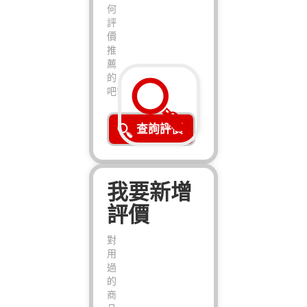
何
評
價
推
薦
的
吧!
查詢評價
我要新增
評價
對
用
過
的
商