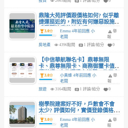
投資
2665點閱
1 評論/給分
0
鼎隆大苑評價跟價格如何? 似乎離
捷運挺近的，附近有何嫌惡設施
或需要注意的地方嗎?
3.0
Emma 4年前回應 小
舉
分
老闆
報
房地產
4396點閱
1 評論/給分
0
【中信華航聯名卡】鼎尊無限
卡、鼎尊無限卡、商務御璽卡值
得辦嗎? 中信頂級卡評價，信用卡
3.0
小黃蜂 4年前回應 小
舉
分
繳年費划算嗎?
老闆
報
旅遊
3164點閱
1 評論/給分
0
樹學院建案好不好，戶數會不會
太少? 評價如何，實價登錄價格多
少?
3.0
Emma 4年前回應 小
舉
分
老闆
報