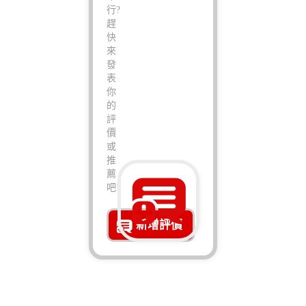
行?
趕
快
來
發
表
你
的
評
價
或
推
薦
吧!
新增評價