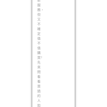
新
服
務，
但
又
不
確
定
值
不
值
購
買?
先
來
問
看
看
買
過
的
人
如