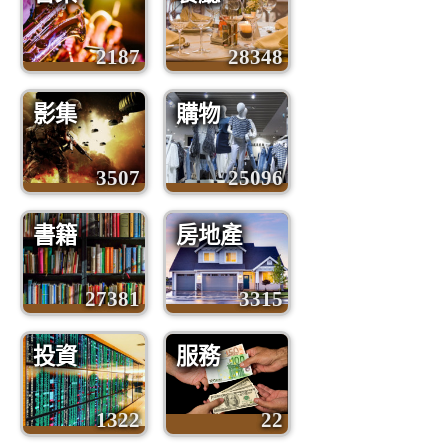
2187
28348
影集
購物
3507
25096
書籍
房地產
27381
3315
投資
服務
1322
22