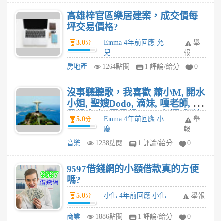
高雄梓官區樂居建案，成交價每
坪交易價格?
3.0
Emma 4年前回應 允
舉
分
兒
報
房地產
1264點閱
1 評論/給分
0
沒事聽聽歌，我喜歡 蕭小M, 開水
小姐, 聖嫂Dodo, 滴妹, 嘎老師, 眾
量級家寧, 眾量級Andy老師, 阿滴,
5.0
Emma 4年前回應 小
舉
分
聖結石, 林辰, 丁特, 施語庭, 陳彥
慶
報
婷, 林進, 小A辣, Aries 艾瑞絲, 泡
音樂
1238點閱
1 評論/給分
0
麵, 胖虎, 葉公, 黃氏兄弟瑋瑋, 壽
司, 超直白, 魚乾 唱的明天會更好
(Tomorrow Will Be Better) -
9597借錢網的小額借款真的方便
Cover 真好聽，我給的評價很
嗎?
高。
5.0
小化 4年前回應 小化
舉報
分
商業
1886點閱
1 評論/給分
0