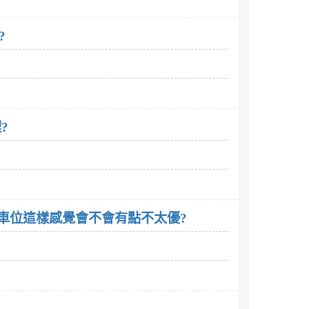
?
?
面車位這樣感覺會不會有點不太優?