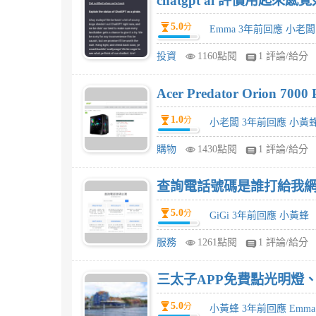
chatgpt ai 評價用起來感
5.0
分
Emma 3年前回應 小老闆
投資
1160點閱
1 評論/給分
Acer Predator Orio
1.0
分
小老闆 3年前回應 小黃
購物
1430點閱
1 評論/給分
查詢電話號碼是誰打給我網
5.0
分
GiGi 3年前回應 小黃蜂
服務
1261點閱
1 評論/給分
三太子APP免費點光明燈
5.0
分
小黃蜂 3年前回應 Emma