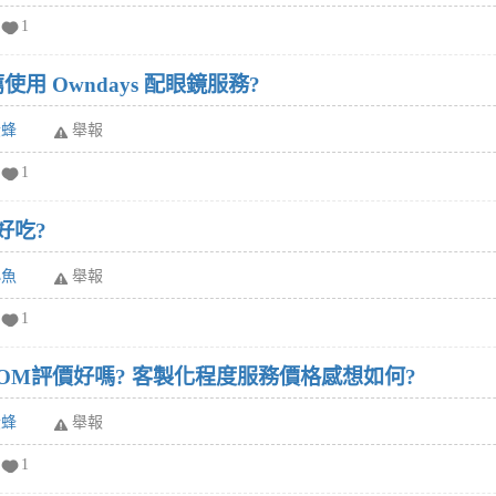
1
使用 Owndays 配眼鏡服務?
黃蜂
舉報
1
好吃?
小魚
舉報
1
STOM評價好嗎? 客製化程度服務價格感想如何?
黃蜂
舉報
1