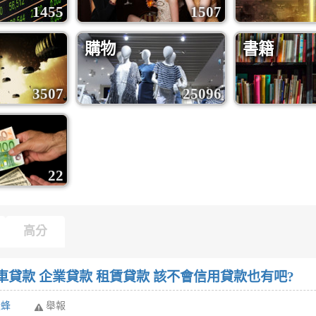
1455
1507
購物
書籍
3507
25096
22
高分
車貸款 企業貸款 租賃貸款 該不會信用貸款也有吧?
黃蜂
舉報