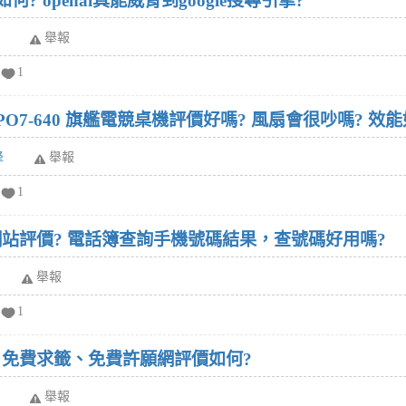
覺如何? openai真能威脅到google搜尋引擎?
舉報
1
n 7000 PO7-640 旗艦電競桌機評價好嗎? 風扇會很吵嗎? 效
蜂
舉報
1
站評價? 電話簿查詢手機號碼結果，查號碼好用嗎?
舉報
1
、免費求籤、免費許願網評價如何?
舉報