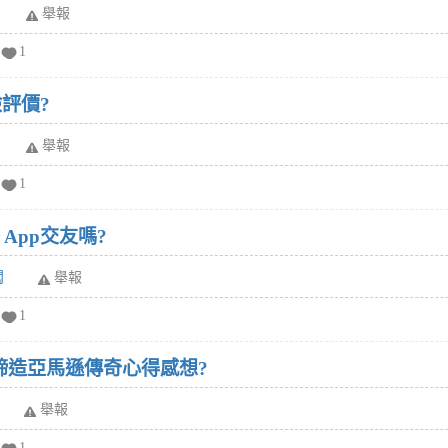
舉報
1
評價?
舉報
1
r App交友嗎?
闆
舉報
1
締造亞馬遜傳奇心得感想?
舉報
1