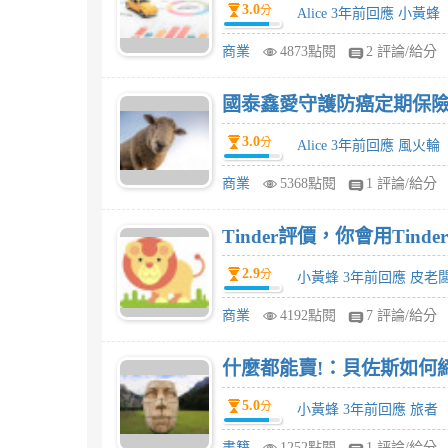
3.0
分
Alice 3年前回應 小黃蜂
商業
4873點閱
2 評論/給分
國泰鑫愛守護防癌定期保險
3.0
分
Alice 3年前回應 風火輪
商業
5368點閱
1 評論/給分
Tinder評價，你會用Tinde
2.9
分
小黃蜂 3年前回應 皮老
商業
4192點閱
7 評論/給分
什麼都能賣!：貝佐斯如何
5.0
分
小黃蜂 3年前回應 旅者
書籍
1252點閱
1 評論/給分