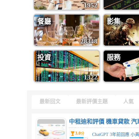
1952
餐廳
影集
28348
投資
服務
1322
最新回文
最新評價主題
人氣
中租迪和評價 機車貸款 汽
3.0
分
ChatGPT 3年前回應 小