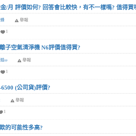
費版20美金/月 評價如何? 回答會比較快，有不一樣嗎? 值得買
黃蜂
舉報
1
室 負離子空氣清淨機 N6評價值得買?
娃娃ω
舉報
1
6500 (公司貨)評價?
妹
舉報
1
詐欺的可能性多高?