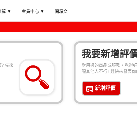
薦 ▼
會員中心 ▼
開箱文
我要新增評
? 先來
對用過的商品或服務，覺得
醒其他人不行? 趕快來發表你
新增評價