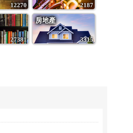
12270
2187
房地產
27381
3315