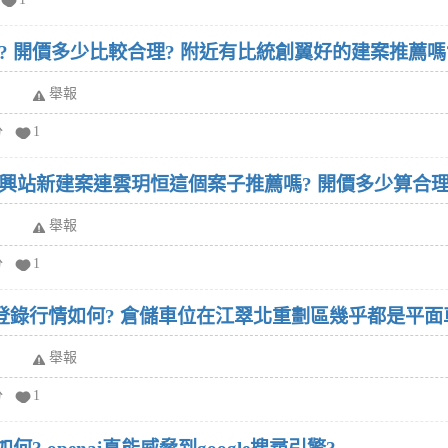
? 開價多少比較合理? 附近有比統創翼好的建案推薦嗎
舉報
分
1
復興站新建案連雲玥恒這個案子推薦嗎? 開價多少算合理
舉報
分
1
實價登錄行情如何? 倉儲車位在江翠北重劃區幾乎都是平
舉報
分
1