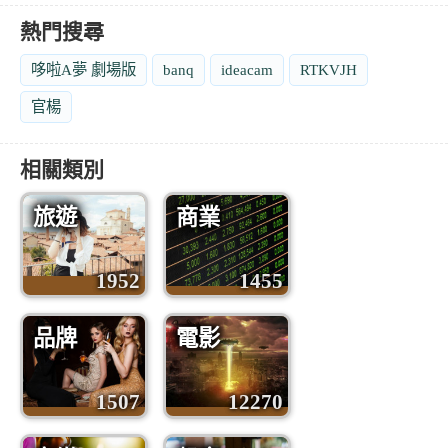
熱門搜尋
哆啦A夢 劇場版
banq
ideacam
RTKVJH
官楊
相關類別
旅遊
商業
1952
1455
品牌
電影
1507
12270