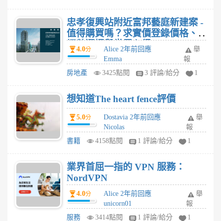
忠孝復興站附近富邦藝庭新建案 -
值得購買嗎？求實價登錄價格、
坪數選擇與賞屋心得?
4.0
Alice 2年前回應
舉
分
Emma
報
房地產
3425點閱
3 評論/給分
1
想知道The heart fence評價
5.0
Dostavia 2年前回應
舉
分
Nicolas
報
書籍
4158點閱
1 評論/給分
1
業界首屈一指的 VPN 服務：
NordVPN
4.0
Alice 2年前回應
舉
分
unicorn01
報
服務
3414點閱
1 評論/給分
1