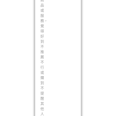
商
品
或
服
務，
覺
得
好
到
不
推
薦
不
行
或
爛
到
不
提
醒
其
他
人