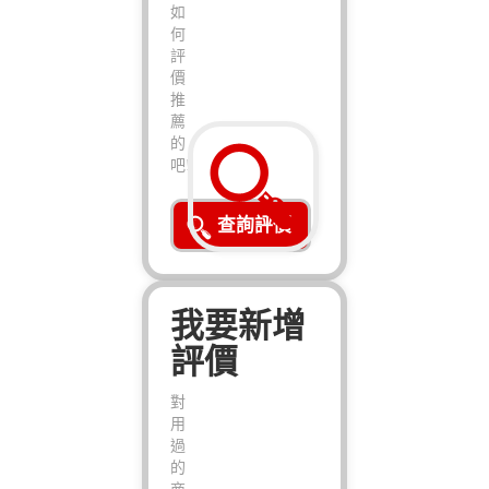
如
何
評
價
推
薦
的
吧!
查詢評價
我要新增
評價
對
用
過
的