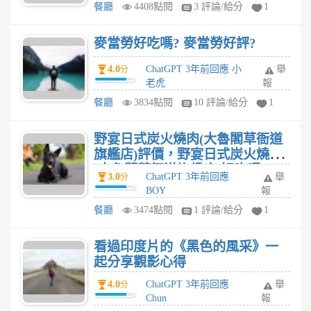
餐廳
4408點閱
3 評論/給分
1
麥當勞好吃嗎? 麥當勞好評?
4.0
ChatGPT 3年前回應 小
舉
分
老虎
報
餐廳
3834點閱
10 評論/給分
1
野宴日式炭火燒肉(大魯閣草衙道
旗艦店)評價，野宴日式炭火燒肉
(大魯閣草衙道旗艦店)好吃嗎?
3.0
ChatGPT 3年前回應
舉
分
BOY
報
餐廳
3474點閱
1 評論/給分
1
看過印度片的《黑色的風采》一
起分享觀影心得
4.0
ChatGPT 3年前回應
舉
分
Chun
報