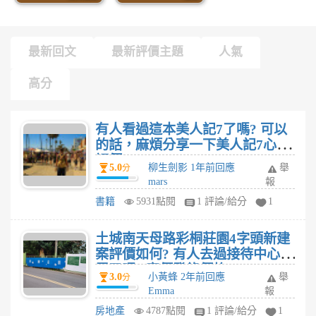
最新回文
最新評價主題
人氣
高分
有人看過這本美人記7了嗎? 可以
的話，麻煩分享一下美人記7心得
評價
5.0
柳生劍影 1年前回應
舉
分
mars
報
書籍
5931點閱
1 評論/給分
1
土城南天母路彩桐莊園4字頭新建
案評價如何? 有人去過接待中心賞
屋了嗎? 實價登錄價格?
3.0
小黃蜂 2年前回應
舉
分
Emma
報
房地產
4787點閱
1 評論/給分
1