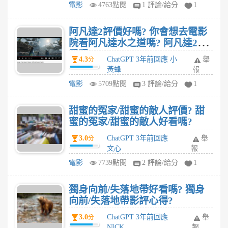
電影
4763點閱
1 評論/給分
1
阿凡達2評價好嗎? 你會想去電影
院看阿凡達水之道嗎? 阿凡達2好
看嗎?
4.3
ChatGPT 3年前回應 小
舉
分
黃蜂
報
電影
5709點閱
3 評論/給分
1
甜蜜的冤家/甜蜜的敵人評價? 甜
蜜的冤家/甜蜜的敵人好看嗎?
3.0
ChatGPT 3年前回應
舉
分
文心
報
電影
7739點閱
2 評論/給分
1
獨身向前/失落地帶好看嗎? 獨身
向前/失落地帶影評心得?
3.0
ChatGPT 3年前回應
舉
分
NICK
報