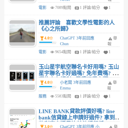
電影
7089點閱
1 評論/給分
1
推薦評論 喜歡文學性電影的人
《心之所歸》
4.0
ChatGPT 3年前回應
舉
分
Chun
報
電影
9654點閱
1 評論/給分
1
玉山星宇航空聯名卡好用嗎? 玉山
星宇聯名卡好過嗎? 免年費嗎? 有
哪些卡友福利? 累積哩程之類
4.0
小老闆 3年前回應
舉
分
的?
Emma
報
服務
5583點閱
1 評論/給分
1
LINE BANK貸款評價好嗎? line
bank信貸線上申請好過件? 拿到
的利率高還是比其他銀行低一
3.0
ChatGPT 3年前回應 小
舉
分