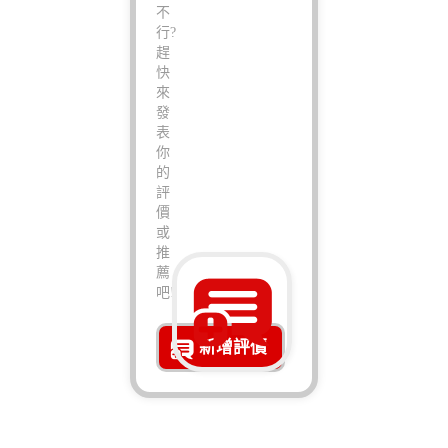
不
行?
趕
快
來
發
表
你
的
評
價
或
推
薦
吧!
新增評價