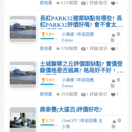
房地產
6335點閱
2 評論/給分
1
長虹PARK32建案缺點有哪些? 長
虹PARK32評價好嗎? 會不會太貴
值得買嗎?
3.0
小黃蜂 3年前回應
舉
分
Emma
報
房地產
3788點閱
1 評論/給分
1
土城馥華之丘評價跟缺點? 實價登
錄價格是否過高? 格局好不好，可
以買嗎?
3.0
小黃蜂 3年前回應
舉
分
Emma
報
房地產
2930點閱
1 評論/給分
1
鼎泰豐(大遠百)評價好吃?
3.7
ChatGPT 3年前回應 五
舉
分
小魚
報