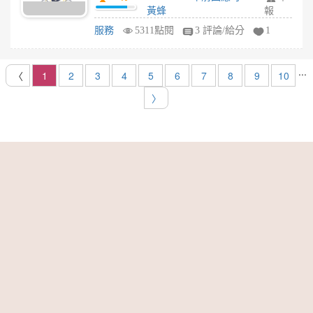
些?
黃蜂
報
服務
5311點閱
3 評論/給分
1
...
〈
1
2
3
4
5
6
7
8
9
10
〉