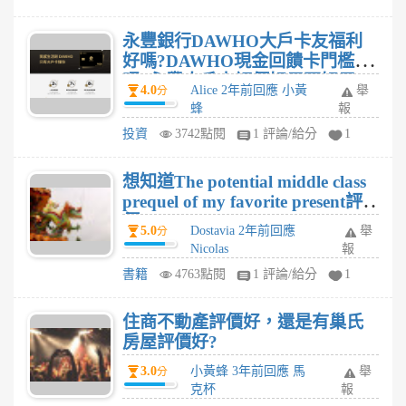
永豐銀行DAWHO大戶卡友福利
好嗎?DAWHO現金回饋卡門檻高
嗎?永豐大戶卡評價好用不好用?
4.0
Alice 2年前回應 小黃
舉
分
蜂
報
投資
3742點閱
1 評論/給分
1
想知道The potential middle class
prequel of my favorite present評
價
5.0
Dostavia 2年前回應
舉
分
Nicolas
報
書籍
4763點閱
1 評論/給分
1
住商不動產評價好，還是有巢氏
房屋評價好?
3.0
小黃蜂 3年前回應 馬
舉
分
克杯
報