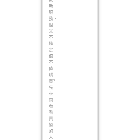
新
服
務，
但
又
不
確
定
值
不
值
購
買?
先
來
問
看
看
買
過
的
人