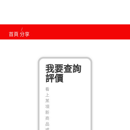
首頁
分享
我要查詢
評價
看
上
某
項
新
商
品
或