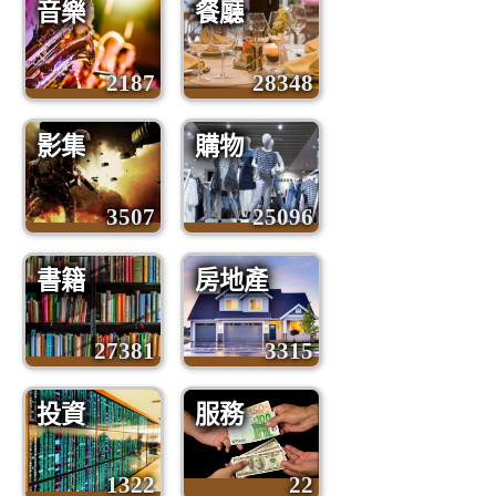
音樂
餐廳
2187
28348
影集
購物
3507
25096
書籍
房地產
27381
3315
投資
服務
1322
22